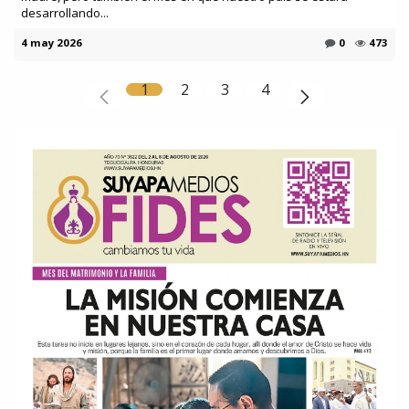
desarrollando...
4 may 2026
0
473
1
2
3
4