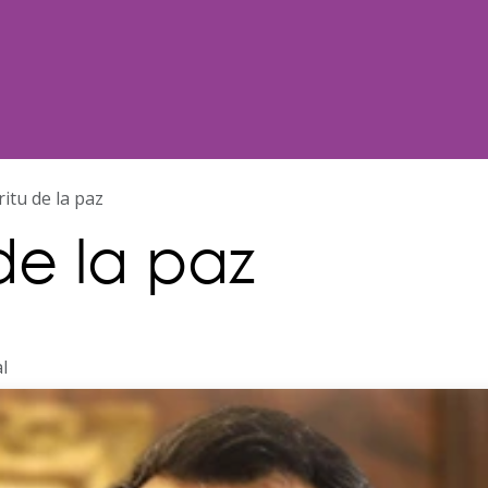
Noticias
Nosotros
Programación
ritu de la paz
 de la paz
l