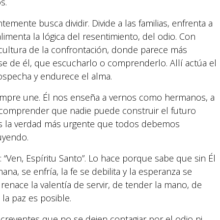
s.
emente busca dividir. Divide a las familias, enfrenta a
limenta la lógica del resentimiento, del odio. Con
 cultura de la confrontación, donde parece más
se de él, que escucharlo o comprenderlo. Allí actúa el
specha y endurece el alma.
siempre une. Él nos enseña a vernos como hermanos, a
a comprender que nadie puede construir el futuro
zás la verdad más urgente que todos debemos
uyendo.
Suyapa Medios, es una multiplataforma de
comunicación católica en Honduras,
r: “Ven, Espíritu Santo”. Lo hace porque sabe que sin Él
promovida por la Fundación para la Educación
na, se enfría, la fe se debilita y la esperanza se
y la Comunicación Social.
 renace la valentía de servir, de tender la mano, de
la paz es posible.
Política y privacidad
eyentes que no se dejen contagiar por el odio ni