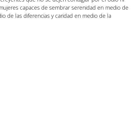
mujeres capaces de sembrar serenidad en medio de
reservados.
o de las diferencias y caridad en medio de la
ir por el Espíritu Santo aprende a perseverar en el
 lo faciliten.
errame nuevamente su Espíritu sobre nosotros,
. Que nos conceda corazones pacientes y firmes para
r la paz.