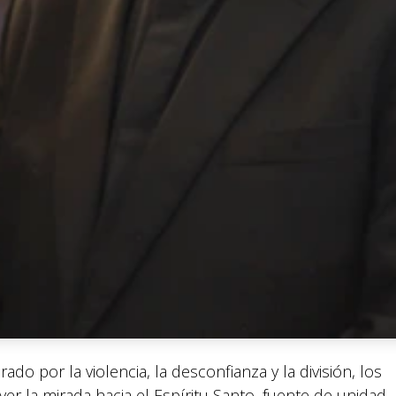
o por la violencia, la desconfianza y la división, los
er la mirada hacia el Espíritu Santo, fuente de unidad,