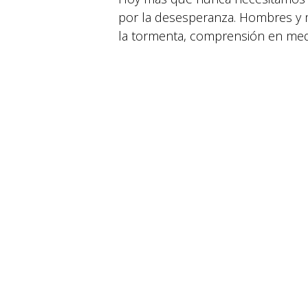
por la desesperanza. Hombres y 
© 2026 Suyapa Medios. Todos los derechos 
la tormenta, comprensión en medi
indiferencia. Quien se deja conduc
bien aun cuando las condiciones no
Pidamos entonces al Señor que d
sobre la Iglesia, sobre el mundo
no cansarnos nunca de trabajar po
en
Editorial