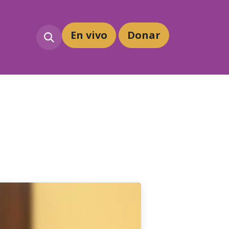
En vivo
Dona
r