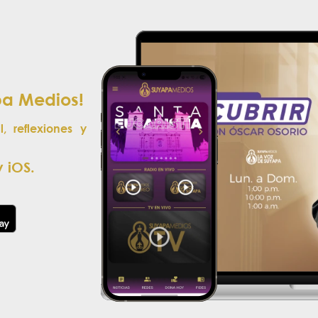
pa Medios!
l, reflexiones y
.
 iOS.