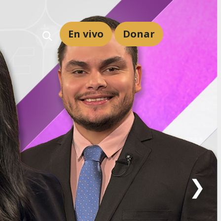
En vivo
Dona
r
❯