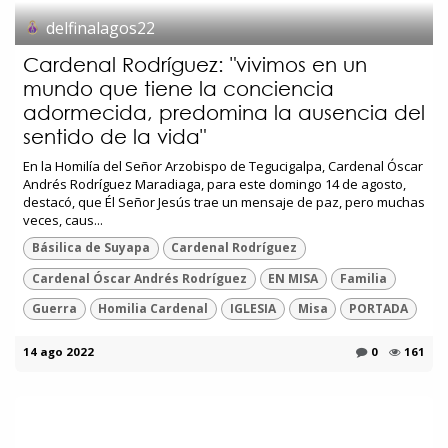
delfinalagos22
Cardenal Rodríguez: "vivimos en un
mundo que tiene la conciencia
adormecida, predomina la ausencia del
sentido de la vida"
En la Homilía del Señor Arzobispo de Tegucigalpa, Cardenal Óscar
Andrés Rodríguez Maradiaga, para este domingo 14 de agosto,
destacó, que Él Señor Jesús trae un mensaje de paz, pero muchas
veces, caus...
Básilica de Suyapa
Cardenal Rodríguez
Cardenal Óscar Andrés Rodríguez
EN MISA
Familia
Guerra
Homilia Cardenal
IGLESIA
Misa
PORTADA
14 ago 2022
0
161