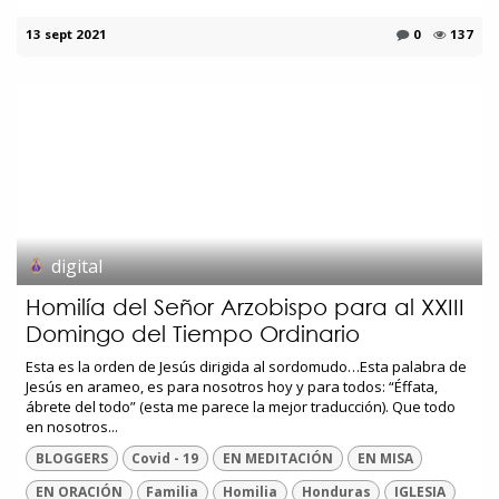
13 sept 2021
0
137
digital
Homilía del Señor Arzobispo para al XXIII
Domingo del Tiempo Ordinario
Esta es la orden de Jesús dirigida al sordomudo…Esta palabra de
Jesús en arameo, es para nosotros hoy y para todos: “Éffata,
ábrete del todo” (esta me parece la mejor traducción). Que todo
en nosotros...
BLOGGERS
Covid - 19
EN MEDITACIÓN
EN MISA
EN ORACIÓN
Familia
Homilia
Honduras
IGLESIA