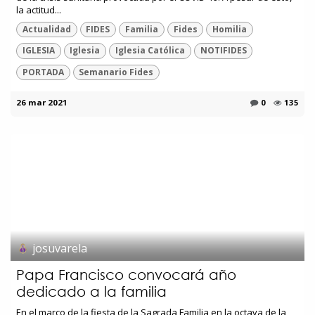
la actitud...
Actualidad
FIDES
Familia
Fides
Homilia
IGLESIA
Iglesia
Iglesia Católica
NOTIFIDES
PORTADA
Semanario Fides
26 mar 2021
0
135
josuvarela
Papa Francisco convocará año
dedicado a la familia
En el marco de la fiesta de la Sagrada Familia en la octava de la