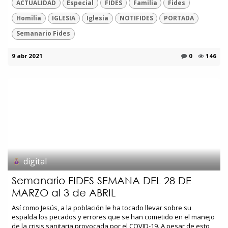
ACTUALIDAD
Especial
FIDES
Familia
Fides
Homilia
IGLESIA
Iglesia
NOTIFIDES
PORTADA
Semanario Fides
9 abr 2021
0
146
digital
Semanario FIDES SEMANA DEL 28 DE
MARZO al 3 de ABRIL
Así como Jesús, a la población le ha tocado llevar sobre su
espalda los pecados y errores que se han cometido en el manejo
de la crisis sanitaria provocada por el COVID-19. A pesar de esto,