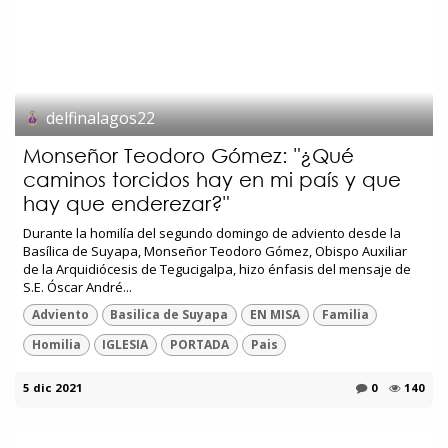
delfinalagos22
Monseñor Teodoro Gómez: "¿Qué
caminos torcidos hay en mi país y que
hay que enderezar?"
Durante la homilía del segundo domingo de adviento desde la
Basílica de Suyapa, Monseñor Teodoro Gómez, Obispo Auxiliar
de la Arquidiócesis de Tegucigalpa, hizo énfasis del mensaje de
S.E. Óscar André...
Adviento
Basilica de Suyapa
EN MISA
Familia
Homilia
IGLESIA
PORTADA
Pais
5 dic 2021
0
140