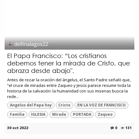
delfinalagos22
El Papa Francisco: “Los cristianos
debemos tener la mirada de Cristo, que
abraza desde abajo".
Antes de rezar la oración del ángelus, el Santo Padre señaló que,
“el cruce de miradas entre Zaqueo y Jesús parece resumir toda la
historia de la salvación: la humanidad con sus miserias busca la
rede...
Angelus del Papa hoy
Cristo
EN LA VOZ DE FRANCISCO
Familia
IGLESIA
Mirada
PORTADA
Zaqueo
30 oct 2022
0
131