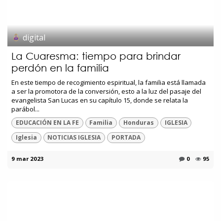
digital
La Cuaresma: tiempo para brindar
perdón en la familia
En este tiempo de recogimiento espiritual, la familia está llamada
a ser la promotora de la conversión, esto a la luz del pasaje del
evangelista San Lucas en su capítulo 15, donde se relata la
parábol...
EDUCACIÓN EN LA FE
Familia
Honduras
IGLESIA
Iglesia
NOTICIAS IGLESIA
PORTADA
9 mar 2023
0
95