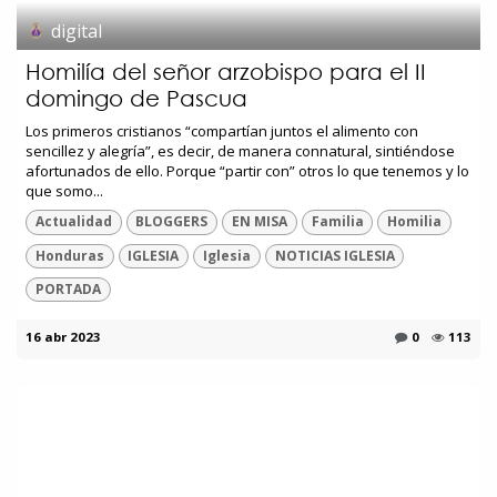
digital
Homilía del señor arzobispo para el II
domingo de Pascua
Los primeros cristianos “compartían juntos el alimento con
sencillez y alegría”, es decir, de manera connatural, sintiéndose
afortunados de ello. Porque “partir con” otros lo que tenemos y lo
que somo...
Actualidad
BLOGGERS
EN MISA
Familia
Homilia
Honduras
IGLESIA
Iglesia
NOTICIAS IGLESIA
PORTADA
16 abr 2023
0
113