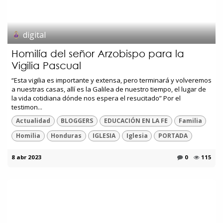
digital
Homilía del señor Arzobispo para la
Vigilia Pascual
“Esta vigilia es importante y extensa, pero terminará y volveremos
a nuestras casas, allí es la Galilea de nuestro tiempo, el lugar de
la vida cotidiana dónde nos espera el resucitado” Por el
testimon...
Actualidad
BLOGGERS
EDUCACIÓN EN LA FE
Familia
Homilia
Honduras
IGLESIA
Iglesia
PORTADA
8 abr 2023
0
115