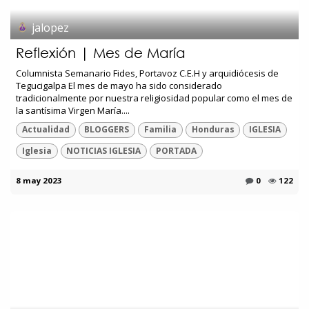
jalopez
Reflexión | Mes de María
Columnista Semanario Fides, Portavoz C.E.H y arquidiócesis de
Tegucigalpa El mes de mayo ha sido considerado
tradicionalmente por nuestra religiosidad popular como el mes de
la santísima Virgen María....
Actualidad
BLOGGERS
Familia
Honduras
IGLESIA
Iglesia
NOTICIAS IGLESIA
PORTADA
8 may 2023
0
122