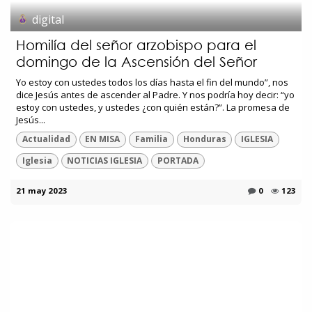
digital
Homilía del señor arzobispo para el
domingo de la Ascensión del Señor
Yo estoy con ustedes todos los días hasta el fin del mundo”, nos
dice Jesús antes de ascender al Padre. Y nos podría hoy decir: “yo
estoy con ustedes, y ustedes ¿con quién están?”. La promesa de
Jesús...
Actualidad
EN MISA
Familia
Honduras
IGLESIA
Iglesia
NOTICIAS IGLESIA
PORTADA
21 may 2023
0
123