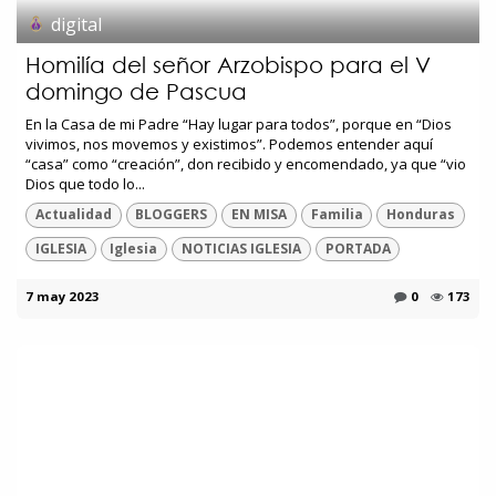
digital
Homilía del señor Arzobispo para el V
domingo de Pascua
En la Casa de mi Padre “Hay lugar para todos”, porque en “Dios
vivimos, nos movemos y existimos”. Podemos entender aquí
“casa” como “creación”, don recibido y encomendado, ya que “vio
Dios que todo lo...
Actualidad
BLOGGERS
EN MISA
Familia
Honduras
IGLESIA
Iglesia
NOTICIAS IGLESIA
PORTADA
7 may 2023
0
173