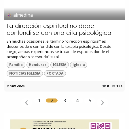
almedina
La dirección espiritual no debe
confundirse con una cita psicológica
En muchas ocasiones, el término “dirección espiritual” es
desconocido o confundido con la terapia psicológica. Desde
luego, ambas experiencias se tratan de espacios donde el
acompañado “desnuda” su al...
Familia
Honduras
IGLESIA
Iglesia
NOTICIAS IGLESIA
PORTADA
9 nov 2023
0
164
1
2
3
4
5