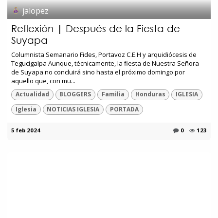
jalopez
Reflexión | Después de la Fiesta de
Suyapa
Columnista Semanario Fides, Portavoz C.E.H y arquidiócesis de
Tegucigalpa Aunque, técnicamente, la fiesta de Nuestra Señora
de Suyapa no concluirá sino hasta el próximo domingo por
aquello que, con mu...
Actualidad
BLOGGERS
Familia
Honduras
IGLESIA
Iglesia
NOTICIAS IGLESIA
PORTADA
5 feb 2024
0
123