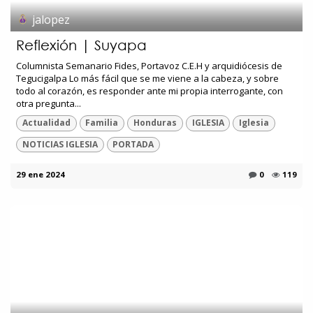
jalopez
Reflexión | Suyapa
Columnista Semanario Fides, Portavoz C.E.H y arquidiócesis de
Tegucigalpa Lo más fácil que se me viene a la cabeza, y sobre
todo al corazón, es responder ante mi propia interrogante, con
otra pregunta...
Actualidad
Familia
Honduras
IGLESIA
Iglesia
NOTICIAS IGLESIA
PORTADA
29 ene 2024
0
119