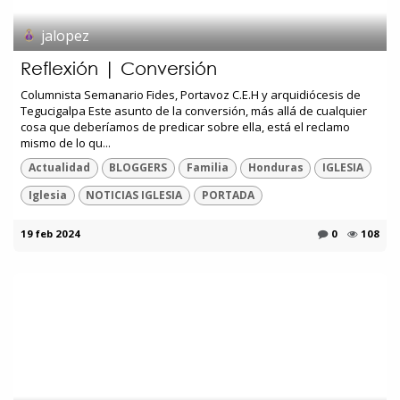
jalopez
Reflexión | Conversión
Columnista Semanario Fides, Portavoz C.E.H y arquidiócesis de
Tegucigalpa Este asunto de la conversión, más allá de cualquier
cosa que deberíamos de predicar sobre ella, está el reclamo
mismo de lo qu...
Actualidad
BLOGGERS
Familia
Honduras
IGLESIA
Iglesia
NOTICIAS IGLESIA
PORTADA
19 feb 2024
0
108