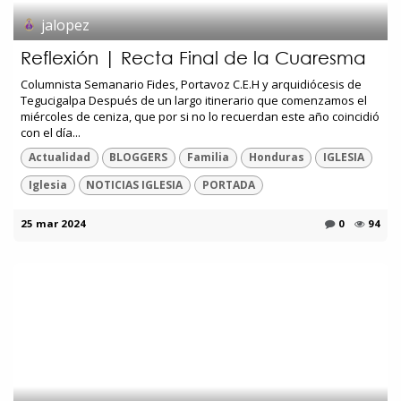
jalopez
Reflexión | Recta Final de la Cuaresma
Columnista Semanario Fides, Portavoz C.E.H y arquidiócesis de
Tegucigalpa Después de un largo itinerario que comenzamos el
miércoles de ceniza, que por si no lo recuerdan este año coincidió
con el día...
Actualidad
BLOGGERS
Familia
Honduras
IGLESIA
Iglesia
NOTICIAS IGLESIA
PORTADA
25 mar 2024
0
94