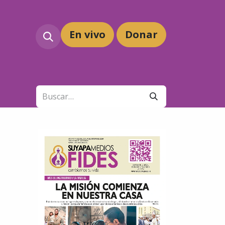
En vivo
Dona
r