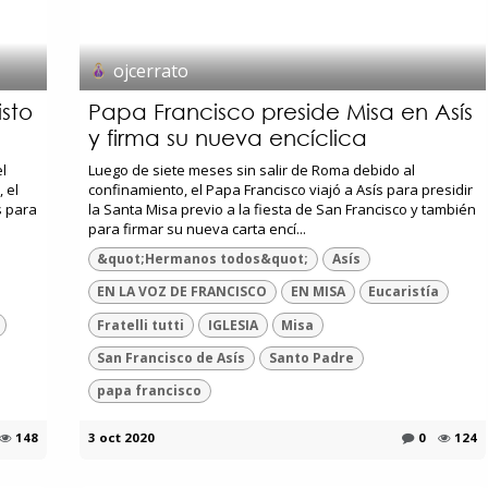
ojcerrato
sto
Papa Francisco preside Misa en Asís
y firma su nueva encíclica
el
Luego de siete meses sin salir de Roma debido al
 el
confinamiento, el Papa Francisco viajó a Asís para presidir
s para
la Santa Misa previo a la fiesta de San Francisco y también
para firmar su nueva carta encí...
&quot;Hermanos todos&quot;
Asís
EN LA VOZ DE FRANCISCO
EN MISA
Eucaristía
Fratelli tutti
IGLESIA
Misa
San Francisco de Asís
Santo Padre
papa francisco
148
3 oct 2020
0
124