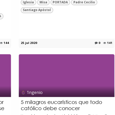
Iglesia
Misa
PORTADA
Padre Cecilio
Santiago Apóstol
A
144
25 jul 2020
0
141
1ngenio
or
5 milagros eucarísticos que todo
se
católico debe conocer