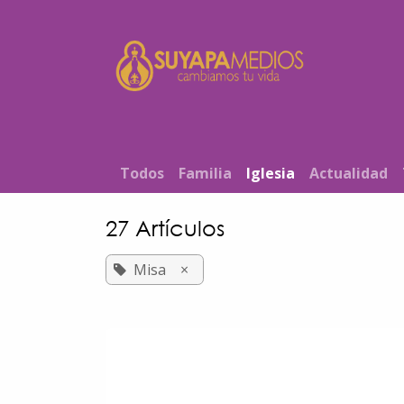
Ir al contenido
Inicio
T​od​​os
Familia
Iglesia
Actualidad
27 Artículos
Misa
×