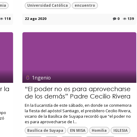
mia
Universidad Católica
encuentro
118
22 ago 2020
0
139
1ngenio
r la
“El poder no es para aprovecharse
de los demás” Padre Cecilio Rivera
En la Eucaristía de este sábado, en donde se conmemora
la fiesta del apóstol Santiago, el presbítero Cecilio Rivera,
empo
vicario de la Basílica de Suyapa recordó que “el poder no
izó
es para aprovecharse de l...
Basílica de Suyapa
EN MISA
Homilia
IGLESIA