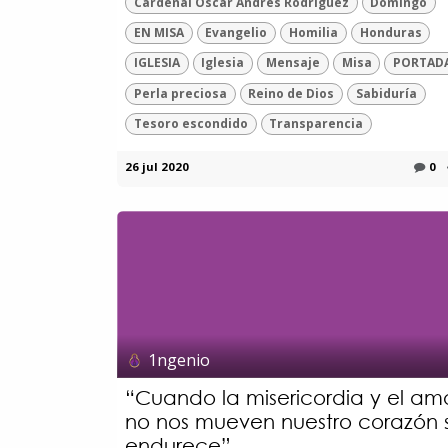
Cardenal Óscar Andrés Rodríguez
Domingo
EN MISA
Evangelio
Homilia
Honduras
IGLESIA
Iglesia
Mensaje
Misa
PORTAD
Perla preciosa
Reino de Dios
Sabiduría
Tesoro escondido
Transparencia
26 jul 2020
0
1ngenio
“Cuando la misericordia y el am
no nos mueven nuestro corazón 
endurece”