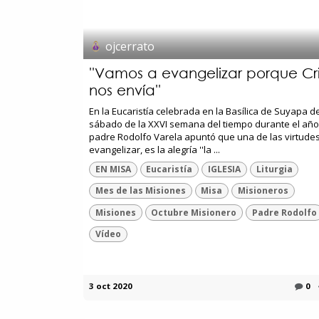
ojcerrato
''Vamos a evangelizar porque Cri
nos envía''
En la Eucaristía celebrada en la Basílica de Suyapa d
sábado de la XXVI semana del tiempo durante el año,
padre Rodolfo Varela apuntó que una de las virtude
evangelizar, es la alegría ''la ...
EN MISA
Eucaristía
IGLESIA
Liturgia
Mes de las Misiones
Misa
Misioneros
Misiones
Octubre Misionero
Padre Rodolfo
Vídeo
3 oct 2020
0