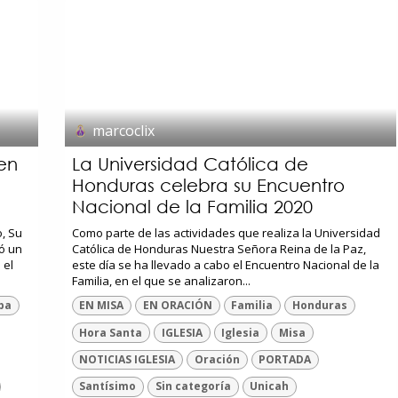
marcoclix
en
La Universidad Católica de
Honduras celebra su Encuentro
Nacional de la Familia 2020
o, Su
Como parte de las actividades que realiza la Universidad
ó un
Católica de Honduras Nuestra Señora Reina de la Paz,
 el
este día se ha llevado a cabo el Encuentro Nacional de la
Familia, en el que se analizaron...
apa
EN MISA
EN ORACIÓN
Familia
Honduras
Hora Santa
IGLESIA
Iglesia
Misa
NOTICIAS IGLESIA
Oración
PORTADA
Santísimo
Sin categoría
Unicah