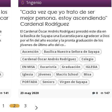
1ngenio
los
"Cada vez que yo trato de ser
car
mejor persona, estoy ascendiendo"
Cardenal Rodríguez
a
El Cardenal Óscar Andrés Rodríguez presidió este día en
r
la Basílica de Suyapa una Eucaristía para agradecer a Dios
e
por el fin del año escolar y la pronta graduación de los
jóvenes de último año del co...
Ascención
Basílica Nuestra Señora de Suyapa
Cardenal Óscar Andrés Rodríguez
Colegio
EN MISA
Eucaristía
Graduación
IGLESIA
A
Iglesia
Jóvenes
Macris School
Misa
PORTADA
Seniors
Virgen de Suyapa
141
23 may 2020
0
147
1
2
3