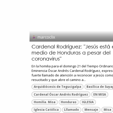
marcoclix
Cardenal Rodríguez: "Jesús está 
medio de Honduras a pesar del
coronavirus"
En la homilia para el domingo 21 del Tiempo Ordinari
Eminencia Óscar Andrés Cardenal Rodríguez, expres
fuerte llamado de atención a reconocer a Jesús como
resucitado y que abre el camino a...
Arquidiócesis de Tegucigalpa
Basílica de Suy
Cardenal Óscar Andrés Rodríguez
EN MISA
Homilía. Misa
Honduras
IGLESIA
Iglesia Católica
Lllamado
Mensaje
Misa