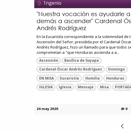
1ngenio
"Nuestra vocación es ayudarle a 
demás a ascender" Cardenal Ós
Andrés Rodríguez
En la Eucaristía correspondiente a la solemnidad de l
Ascensión del Señor, presidida por el Cardenal Ósca
Andrés Rodríguez, hizo un llamado para que todos s
comprometan a "que Honduras ascienda a a...
Ascensión
Basílica de Suyapa
Cardenal Óscar Andrés Rodríguez
Domingo
EN MISA
Eucaristía
Homilia
Honduras
IGLESIA
Iglesia
Mensaje
Misa
PORTAD
24 may 2020
0