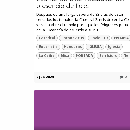
presencia de fieles
Después de una larga espera de 83 días de estar
cerrados los templos, la Catedral San Isidro en La Ce
volvió a abrir el templo para que los feligreses partic
de la Eucaristía de acuerdo a su nú...
Catedral
Coronavirus
Covid - 19
EN MISA
Eucaristía
Honduras
IGLESIA
Iglesia
La Ceiba
Misa
PORTADA
San Isidro
fie
9 jun 2020
0