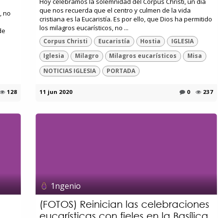
Hoy celebramos la solemnidad del Corpus Christi, un día
que nos recuerda que el centro y culmen de la vida
, no
cristiana es la Eucaristía. Es por ello, que Dios ha permitido
los milagros eucarísticos, no ...
de
Corpus Christi
Eucaristía
Hostia
IGLESIA
Iglesia
Milagro
Milagros eucarísticos
Misa
NOTICIAS IGLESIA
PORTADA
128
11 jun 2020
0
237
1ngenio
(FOTOS) Reinician las celebraciones
eucarísticas con fieles en la Basílica