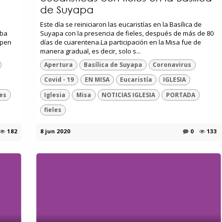
de Suyapa
Este día se reiniciaron las eucaristías en la Basílica de
iba
Suyapa con la presencia de fieles, después de más de 80
ipen
días de cuarentena.La participación en la Misa fue de
manera gradual, es decir, solo s...
Apertura
Basílica de Suyapa
Coronavirus
Covid - 19
EN MISA
Eucaristía
IGLESIA
les
Iglesia
Misa
NOTICIAS IGLESIA
PORTADA
fieles
182
8 jun 2020
0
133