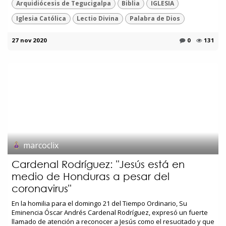
Arquidiócesis de Tegucigalpa
Biblia
IGLESIA
Iglesia Católica
Lectio Divina
Palabra de Dios
27 nov 2020
0
131
marcoclix
Cardenal Rodríguez: "Jesús está en
medio de Honduras a pesar del
coronavirus"
En la homilia para el domingo 21 del Tiempo Ordinario, Su
Eminencia Óscar Andrés Cardenal Rodríguez, expresó un fuerte
llamado de atención a reconocer a Jesús como el resucitado y que