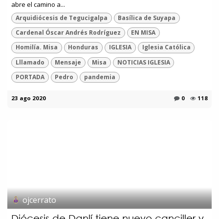
abre el camino a...
Arquidiócesis de Tegucigalpa
Basílica de Suyapa
Cardenal Óscar Andrés Rodríguez
EN MISA
Homilía. Misa
Honduras
IGLESIA
Iglesia Católica
Lllamado
Mensaje
Misa
NOTICIAS IGLESIA
PORTADA
Pedro
pandemia
23 ago 2020
0
118
ojcerrato
Diócesis de Danlí tiene nuevo canciller y