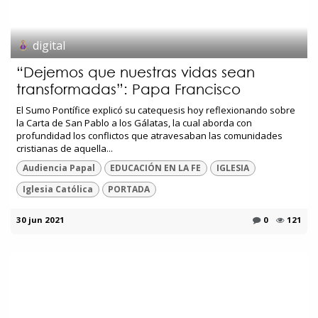
digital
“Dejemos que nuestras vidas sean
transformadas”: Papa Francisco
El Sumo Pontífice explicó su catequesis hoy reflexionando sobre
la Carta de San Pablo a los Gálatas, la cual aborda con
profundidad los conflictos que atravesaban las comunidades
cristianas de aquella...
Audiencia Papal
EDUCACIÓN EN LA FE
IGLESIA
Iglesia Católica
PORTADA
30 jun 2021
0
121