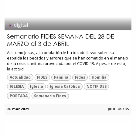
digital
Semanario FIDES SEMANA DEL 28 DE
MARZO al 3 de ABRIL
Así como Jesús, a la población le ha tocado llevar sobre su
espalda los pecados y errores que se han cometido en el manejo
de la crisis sanitaria provocada por el COVID-19. A pesar de esto,
la actitud...
Actualidad
FIDES
Familia
Fides
Homilia
IGLESIA
Iglesia
Iglesia Católica
NOTIFIDES
PORTADA
Semanario Fides
26 mar 2021
0
135