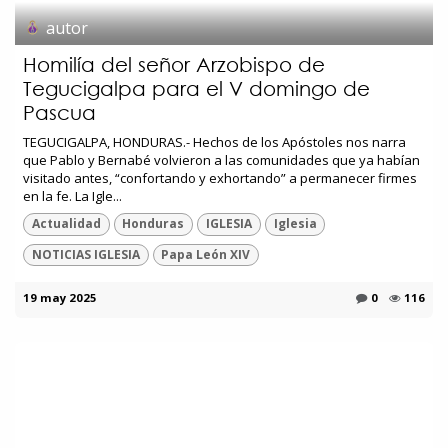
autor
Homilía del señor Arzobispo de
Tegucigalpa para el V domingo de
Pascua
TEGUCIGALPA, HONDURAS.- Hechos de los Apóstoles nos narra
que Pablo y Bernabé volvieron a las comunidades que ya habían
visitado antes, “confortando y exhortando” a permanecer firmes
en la fe. La Igle...
Actualidad
Honduras
IGLESIA
Iglesia
NOTICIAS IGLESIA
Papa León XIV
19 may 2025
0
116