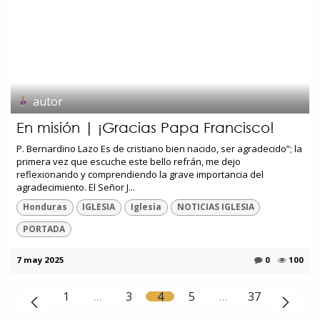
autor
En misión | ¡Gracias Papa Francisco!
P. Bernardino Lazo Es de cristiano bien nacido, ser agradecido”; la
primera vez que escuche este bello refrán, me dejo
reflexionando y comprendiendo la grave importancia del
agradecimiento. El Señor J...
Honduras
IGLESIA
Iglesia
NOTICIAS IGLESIA
PORTADA
7 may 2025
0
100
1
…
3
4
5
…
37