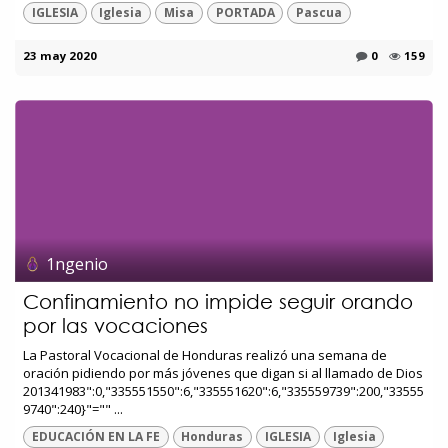
IGLESIA
Iglesia
Misa
PORTADA
Pascua
23 may 2020
0
159
1ngenio
Confinamiento no impide seguir orando
por las vocaciones
La Pastoral Vocacional de Honduras realizó una semana de
oración pidiendo por más jóvenes que digan si al llamado de Dios
201341983":0,"335551550":6,"335551620":6,"335559739":200,"33555
9740":240}"="" ...
EDUCACIÓN EN LA FE
Honduras
IGLESIA
Iglesia