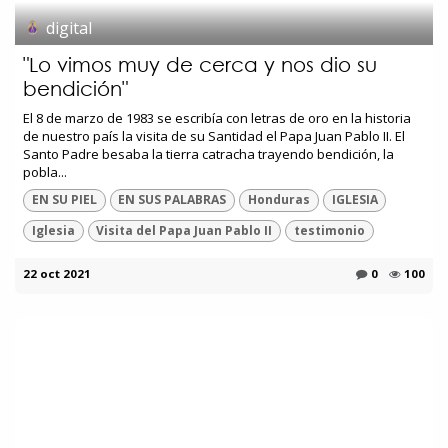
digital
"Lo vimos muy de cerca y nos dio su
bendición"
El 8 de marzo de 1983 se escribía con letras de oro en la historia
de nuestro país la visita de su Santidad el Papa Juan Pablo II. El
Santo Padre besaba la tierra catracha trayendo bendición, la
pobla...
EN SU PIEL
EN SUS PALABRAS
Honduras
IGLESIA
Iglesia
Visita del Papa Juan Pablo II
testimonio
22 oct 2021
0
100