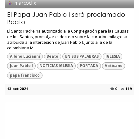
marcoclix
El Papa Juan Pablo I será proclamado
Beato
El Santo Padre ha autorizado a la Congregación para las Causas
de los Santos, promulgar el decreto sobre la curación milagrosa
atribuida a la intercesión de Juan Pablo I, junto a la de la
colombiana M...
Albino Lucianni
Beato
EN SUS PALABRAS
IGLESIA
Juan Pablo I
NOTICIAS IGLESIA
PORTADA
Vaticano
papa francisco
13 oct 2021
0
119