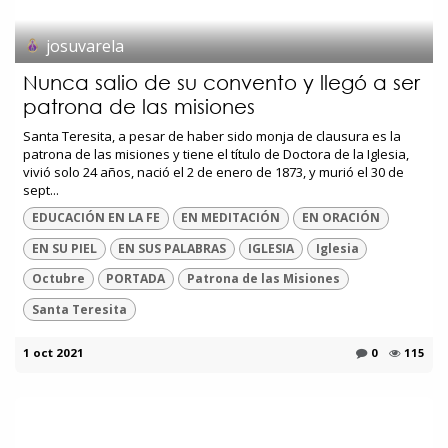
josuvarela
Nunca salio de su convento y llegó a ser
patrona de las misiones
Santa Teresita, a pesar de haber sido monja de clausura es la
patrona de las misiones y tiene el título de Doctora de la Iglesia,
vivió solo 24 años, nació el 2 de enero de 1873, y murió el 30 de
sept...
EDUCACIÓN EN LA FE
EN MEDITACIÓN
EN ORACIÓN
EN SU PIEL
EN SUS PALABRAS
IGLESIA
Iglesia
Octubre
PORTADA
Patrona de las Misiones
Santa Teresita
1 oct 2021
0
115