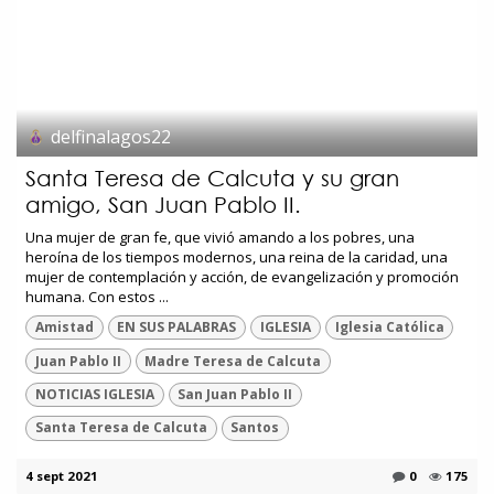
delfinalagos22
Santa Teresa de Calcuta y su gran
amigo, San Juan Pablo II.
Una mujer de gran fe, que vivió amando a los pobres, una
heroína de los tiempos modernos, una reina de la caridad, una
mujer de contemplación y acción, de evangelización y promoción
humana. Con estos ...
Amistad
EN SUS PALABRAS
IGLESIA
Iglesia Católica
Juan Pablo II
Madre Teresa de Calcuta
NOTICIAS IGLESIA
San Juan Pablo II
Santa Teresa de Calcuta
Santos
4 sept 2021
0
175