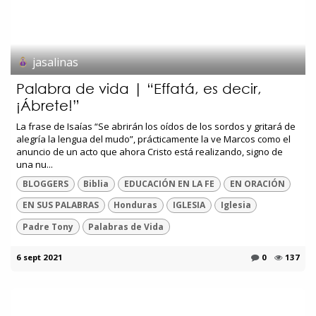
jasalinas
Palabra de vida | “Effatá, es decir,
¡Ábrete!”
La frase de Isaías “Se abrirán los oídos de los sordos y gritará de
alegría la lengua del mudo”, prácticamente la ve Marcos como el
anuncio de un acto que ahora Cristo está realizando, signo de
una nu...
BLOGGERS
Biblia
EDUCACIÓN EN LA FE
EN ORACIÓN
EN SUS PALABRAS
Honduras
IGLESIA
Iglesia
Padre Tony
Palabras de Vida
6 sept 2021
0
137