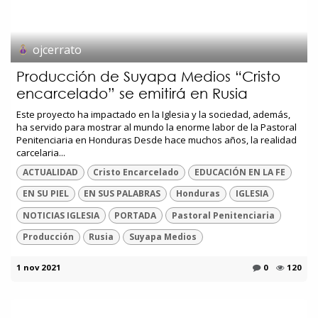
ojcerrato
Producción de Suyapa Medios “Cristo
encarcelado” se emitirá en Rusia
Este proyecto ha impactado en la Iglesia y la sociedad, además,
ha servido para mostrar al mundo la enorme labor de la Pastoral
Penitenciaria en Honduras Desde hace muchos años, la realidad
carcelaria...
ACTUALIDAD
Cristo Encarcelado
EDUCACIÓN EN LA FE
EN SU PIEL
EN SUS PALABRAS
Honduras
IGLESIA
NOTICIAS IGLESIA
PORTADA
Pastoral Penitenciaria
Producción
Rusia
Suyapa Medios
1 nov 2021
0
120