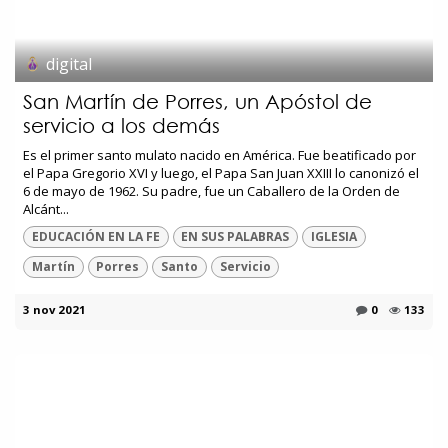
digital
San Martín de Porres, un Apóstol de
servicio a los demás
Es el primer santo mulato nacido en América. Fue beatificado por
el Papa Gregorio XVI y luego, el Papa San Juan XXIII lo canonizó el
6 de mayo de 1962. Su padre, fue un Caballero de la Orden de
Alcánt...
EDUCACIÓN EN LA FE
EN SUS PALABRAS
IGLESIA
Martín
Porres
Santo
Servicio
3 nov 2021
0
133