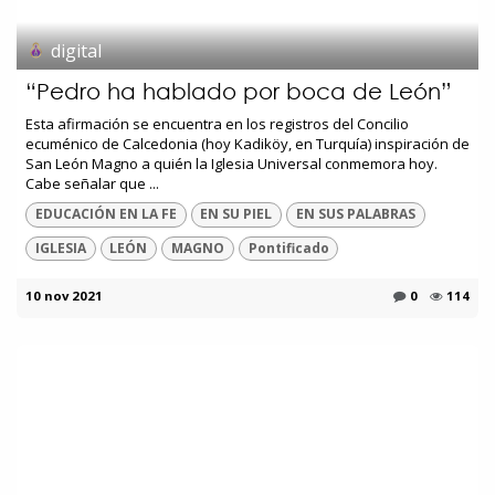
digital
“Pedro ha hablado por boca de León”
Esta afirmación se encuentra en los registros del Concilio
ecuménico de Calcedonia (hoy Kadiköy, en Turquía) inspiración de
San León Magno a quién la Iglesia Universal conmemora hoy.
Cabe señalar que ...
EDUCACIÓN EN LA FE
EN SU PIEL
EN SUS PALABRAS
IGLESIA
LEÓN
MAGNO
Pontificado
10 nov 2021
0
114