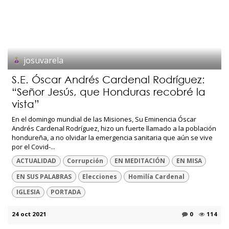
josuvarela
S.E. Óscar Andrés Cardenal Rodríguez:
“Señor Jesús, que Honduras recobré la
vista”
En el domingo mundial de las Misiones, Su Eminencia Óscar
Andrés Cardenal Rodríguez, hizo un fuerte llamado a la población
hondureña, a no olvidar la emergencia sanitaria que aún se vive
por el Covid-...
ACTUALIDAD
Corrupción
EN MEDITACIÓN
EN MISA
EN SUS PALABRAS
Elecciones
Homilía Cardenal
IGLESIA
PORTADA
24 oct 2021
0
114