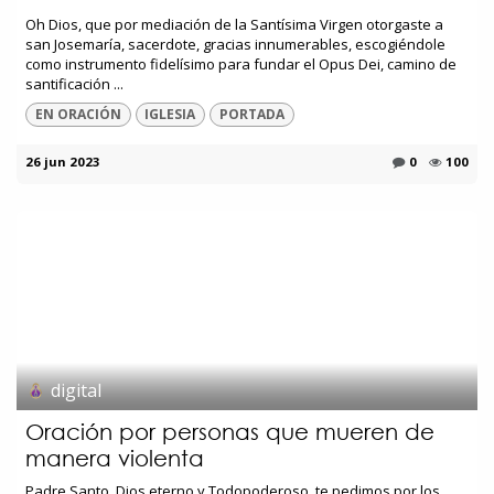
Oh Dios, que por mediación de la Santísima Virgen otorgaste a
san Josemaría, sacerdote, gracias innumerables, escogiéndole
como instrumento fidelísimo para fundar el Opus Dei, camino de
santificación ...
EN ORACIÓN
IGLESIA
PORTADA
26 jun 2023
0
100
digital
Oración por personas que mueren de
manera violenta
Padre Santo, Dios eterno y Todopoderoso, te pedimos por los