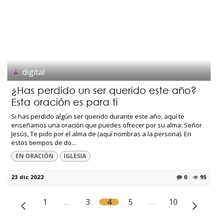
digital
¿Has perdido un ser querido este año?
Esta oración es para ti
Si has perdido algún ser querido durante este año, aquí te
enseñamos una oración que puedes ofrecer por su alma: Señor
Jesús, Te pido por el alma de (aquí nombras a la persona). En
estos tiempos de do...
EN ORACIÓN
IGLESIA
23 dic 2022
0
95
1
…
3
4
5
…
10