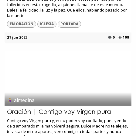
fallecidos en esta tragedia, a quienes llamaste de este mundo.
Dales la felicidad, la luz y la paz. Que ellos, habiendo pasado por
la muerte...
EN ORACIÓN
IGLESIA
PORTADA
21 jun 2023
0
108
almedina
Oración | Contigo voy Virgen pura
Contigo voy Virgen pura y, en tu poder voy confiado, pues yendo
de ti amparado mi alma volverá segura. Dulce Madre no te alejes,
tu vista de mi no apartes, ven conmigo a todas partes y nunca