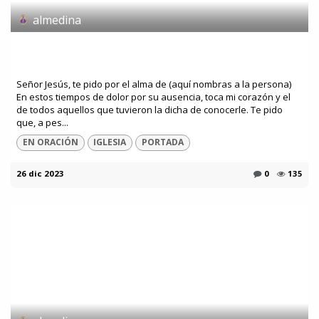
almedina
Oración por si has perdido un ser querido
este año
Señor Jesús, te pido por el alma de (aquí nombras a la persona)
En estos tiempos de dolor por su ausencia, toca mi corazón y el
de todos aquellos que tuvieron la dicha de conocerle. Te pido
que, a pes...
EN ORACIÓN
IGLESIA
PORTADA
26 dic 2023
0
135