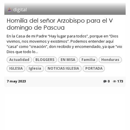
digital
Homilía del señor Arzobispo para el V
domingo de Pascua
En la Casa de mi Padre “Hay lugar para todos”, porque en “Dios
vivimos, nos movemos y existimos”. Podemos entender aquí
“casa” como “creación”, don recibido y encomendado, ya que “vio
Dios que todo lo...
Actualidad
BLOGGERS
EN MISA
Familia
Honduras
IGLESIA
Iglesia
NOTICIAS IGLESIA
PORTADA
7 may 2023
0
173