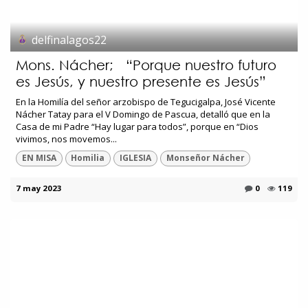
delfinalagos22
Mons. Nácher; “Porque nuestro futuro
es Jesús, y nuestro presente es Jesús”
En la Homilía del señor arzobispo de Tegucigalpa, José Vicente
Nácher Tatay para el V Domingo de Pascua, detalló que en la
Casa de mi Padre “Hay lugar para todos”, porque en “Dios
vivimos, nos movemos...
EN MISA
Homilia
IGLESIA
Monseñor Nácher
7 may 2023
0
119