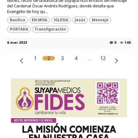
Nuñez, rector de la Basílica de Suyapa hizo énfasis del mensaje
del Cardenal Óscar Andrés Rodríguez, donde detalla que
Evangelio de hoy qu...
Basilica
EN MISA
IGLESIA
Jesús
Mensaje
PORTADA
Transfiguración
6 mar 2023
0
140
1
2
3
4
…
12