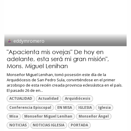
eddymromero
"Apacienta mis ovejas" De hoy en
adelante, esta será mi gran misión",
Mons. Miguel Lenihan
Monseñor Miguel Lenihan, tomó posesión este día de la
Arquidiócesis de San Pedro Sula, convirtiéndose en el primer
arzobispo de esta recién creada provincia eclesiástica en el país.
El pasado 26 de en...
ACTUALIDAD
Actualidad
Arquidiócesis
Conferencia Episcopal
EN MISA
IGLESIA
Iglesia
Misa
Monseñor Miguel Lenihan
Monseñor Ángel
NOTICIAS
NOTICIAS IGLESIA
PORTADA