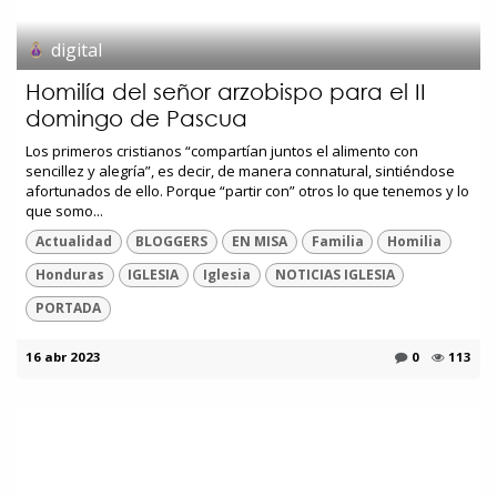
digital
Homilía del señor arzobispo para el II
domingo de Pascua
Los primeros cristianos “compartían juntos el alimento con
sencillez y alegría”, es decir, de manera connatural, sintiéndose
afortunados de ello. Porque “partir con” otros lo que tenemos y lo
que somo...
Actualidad
BLOGGERS
EN MISA
Familia
Homilia
Honduras
IGLESIA
Iglesia
NOTICIAS IGLESIA
PORTADA
16 abr 2023
0
113