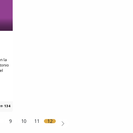
n la
tonio
el
134
9
10
11
12