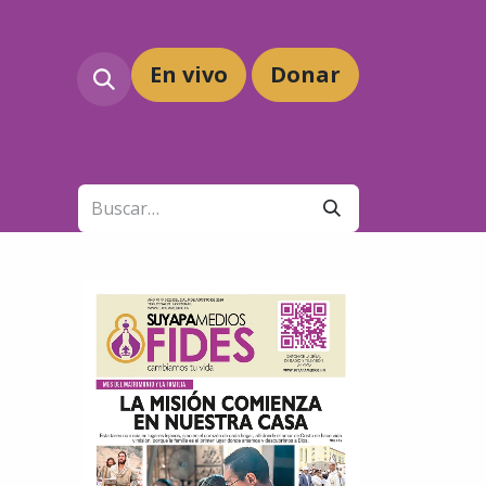
En vivo
Dona
r