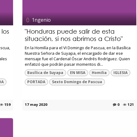
1ngenio
 los
"Honduras puede salir de esta
situación, si nos abrimos a Cristo"
ascua,
En la Homilía para el VI Domingo de Pascua, en la Basílica
Nuestra Señora de Suyapa, el encargado de dar ese
ales
mensaje fue el Cardenal Óscar Andrés Rodríguez. Quien
enfatizó que podrán pasar momentos di...
Basílica de Suyapa
EN MISA
Homilia
IGLESIA
DA
PORTADA
Sexto Domingo de Pascua
159
17 may 2020
0
121