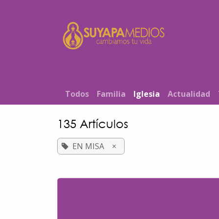
Ir al contenido
Inicio
T​od​​os
Familia
Iglesia
Actualidad
135 Artículos
EN MISA
×