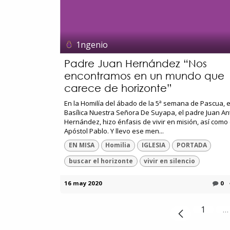
1ngenio
Padre Juan Hernández “Nos
encontramos en un mundo que
carece de horizonte”
En la Homilía del ábado de la 5ª semana de Pascua, e
Basílica Nuestra Señora De Suyapa, el padre Juan An
Hernández, hizo énfasis de vivir en misión, así como 
Apóstol Pablo. Y llevo ese men...
EN MISA
Homilia
IGLESIA
PORTADA
buscar el horizonte
vivir en silencio
16 may 2020
0
1
…