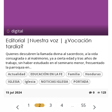
digital
Editorial |Nuestra voz | ¿Vocación
tardía?
Quienes descubren la llamada divina al sacerdocio, a la vida
consagrada o al matrimonio, ya a cierta edad y tras años de
trabajo, sin haber estudiado en el seminario menor, frecuentado
la parroquia en...
Actualidad
EDUCACIÓN EN LA FE
Familia
Honduras
IGLESIA
Iglesia
NOTICIAS IGLESIA
PORTADA
15 jul 2024
0
123
1
2
3
4
…
55