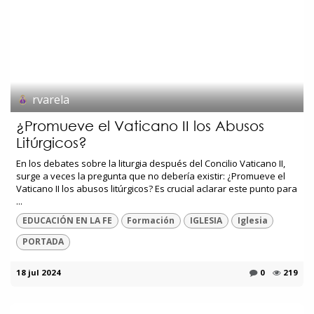
rvarela
¿Promueve el Vaticano II los Abusos
Litúrgicos?
En los debates sobre la liturgia después del Concilio Vaticano II,
surge a veces la pregunta que no debería existir: ¿Promueve el
Vaticano II los abusos litúrgicos? Es crucial aclarar este punto para
...
EDUCACIÓN EN LA FE
Formación
IGLESIA
Iglesia
PORTADA
18 jul 2024
0
219