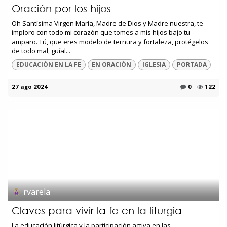
Oración por los hijos
Oh Santísima Virgen María, Madre de Dios y Madre nuestra, te
imploro con todo mi corazón que tomes a mis hijos bajo tu
amparo. Tú, que eres modelo de ternura y fortaleza, protégelos
de todo mal, guíal...
EDUCACIÓN EN LA FE
EN ORACIÓN
IGLESIA
PORTADA
27 ago 2024
0
122
rvarela
Claves para vivir la fe en la liturgia
La educación litúrgica y la participación activa en las