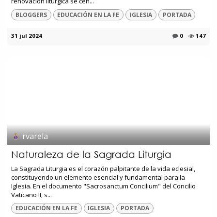
renovación litúrgica se cen...
BLOGGERS
EDUCACIÓN EN LA FE
IGLESIA
PORTADA
31 jul 2024
0
147
rvarela
Naturaleza de la Sagrada Liturgia
La Sagrada Liturgia es el corazón palpitante de la vida eclesial,
constituyendo un elemento esencial y fundamental para la
Iglesia. En el documento "Sacrosanctum Concilium" del Concilio
Vaticano II, s...
EDUCACIÓN EN LA FE
IGLESIA
PORTADA