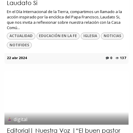
Laudato Si
En el Día Internacional de la Tierra, compartimos un llamado a la
acción inspirado por la encíclica del Papa Francisco, Laudato Si,
que nos invita a reflexionar sobre nuestra relación con la Casa
Comú...
ACTUALIDAD
EDUCACIÓN EN LA FE
IGLESIA
NOTICIAS
NOTIFIDES
22 abr 2024
0
137
digital
Editorial| Nuestra Voz |“El buen pastor