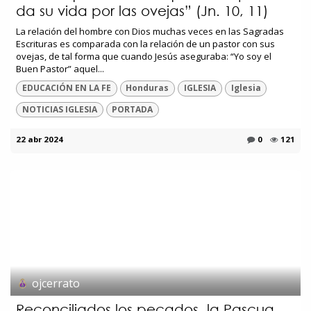
da su vida por las ovejas” (Jn. 10, 11)
La relación del hombre con Dios muchas veces en las Sagradas
Escrituras es comparada con la relación de un pastor con sus
ovejas, de tal forma que cuando Jesús aseguraba: “Yo soy el
Buen Pastor” aquel...
EDUCACIÓN EN LA FE
Honduras
IGLESIA
Iglesia
NOTICIAS IGLESIA
PORTADA
22 abr 2024
0
121
ojcerrato
Reconciliados los pecados, la Pascua