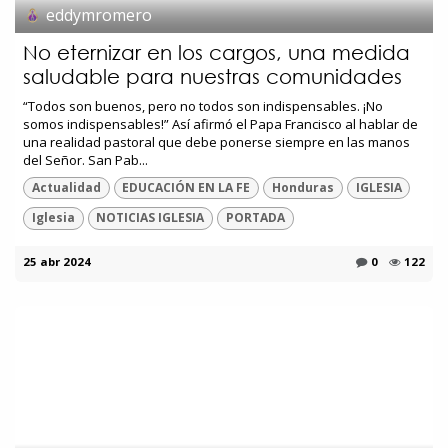
eddymromero
No eternizar en los cargos, una medida
saludable para nuestras comunidades
“Todos son buenos, pero no todos son indispensables. ¡No
somos indispensables!” Así afirmó el Papa Francisco al hablar de
una realidad pastoral que debe ponerse siempre en las manos
del Señor. San Pab...
Actualidad
EDUCACIÓN EN LA FE
Honduras
IGLESIA
Iglesia
NOTICIAS IGLESIA
PORTADA
25 abr 2024
0
122