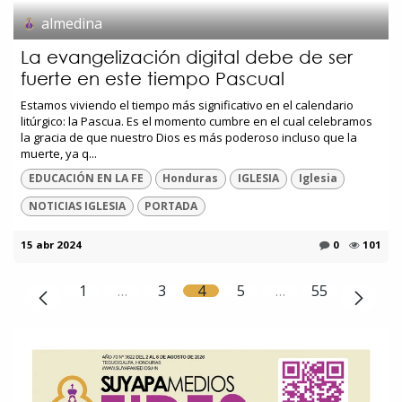
almedina
La evangelización digital debe de ser
fuerte en este tiempo Pascual
Estamos viviendo el tiempo más significativo en el calendario
litúrgico: la Pascua. Es el momento cumbre en el cual celebramos
la gracia de que nuestro Dios es más poderoso incluso que la
muerte, ya q...
EDUCACIÓN EN LA FE
Honduras
IGLESIA
Iglesia
NOTICIAS IGLESIA
PORTADA
15 abr 2024
0
101
1
…
3
4
5
…
55