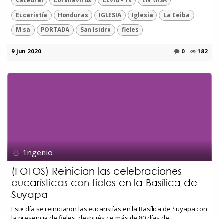
Catedral
Coronavirus
Covid - 19
EN MISA
Eucaristía
Honduras
IGLESIA
Iglesia
La Ceiba
Misa
PORTADA
San Isidro
fieles
9 jun 2020
0
182
1ngenio
(FOTOS) Reinician las celebraciones
eucarísticas con fieles en la Basílica de
Suyapa
Este día se reiniciaron las eucaristías en la Basílica de Suyapa con
la presencia de fieles, después de más de 80 días de