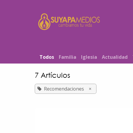
Ir al contenido
Inicio
T​od​​os
Familia
Iglesia
Actualidad
7 Artículos
Recomendaciones
×