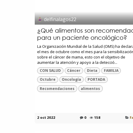
delfinalagos22
¿Qué alimentos son recomenda
para un paciente oncológico?
La Organización Mundial de la Salud (OMS) ha decla
el mes de octubre como el mes para la sensibilizació
sobre el cáncer de mama, esto con el objetivo de
aumentar la atención y apoyo a la detecció...
CON SALUD
Cáncer
Dieta
FAMILIA
Octubre
Oncología
PORTADA
Recomendaciones
alimentos
2 oct 2022
0
158
F