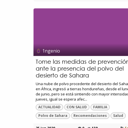
1ngenio
Tome las medidas de prevenció
ante la presencia del polvo del
desierto de Sahara
Una nube de polvo procedente del desierto del Saha
en África, ingresó a tierras hondureñas, desde el lun
de junio, pero se está sintiendo con mayor intensida
jueves, igual se espera afec...
ACTUALIDAD
CON SALUD
FAMILIA
Polvo de Sahara
Recomendaciones
Salud
25 jun 2020
0
139
F