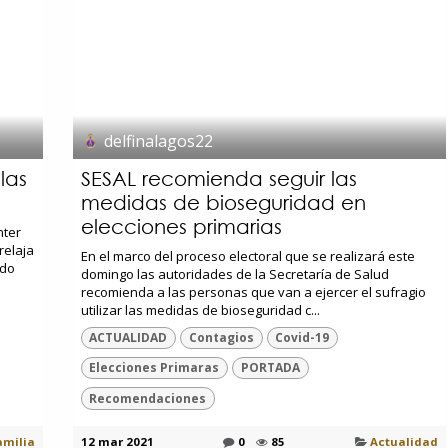
delfinalagos22
las
SESAL recomienda seguir las
medidas de bioseguridad en
elecciones primarias
nter
relaja
En el marco del proceso electoral que se realizará este
ido
domingo las autoridades de la Secretaría de Salud
recomienda a las personas que van a ejercer el sufragio
utilizar las medidas de bioseguridad c...
ACTUALIDAD
Contagios
Covid-19
Elecciones Primaras
PORTADA
Recomendaciones
amilia
12 mar 2021
0
85
Actualidad