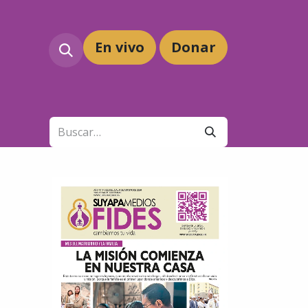
En vivo
Dona
r