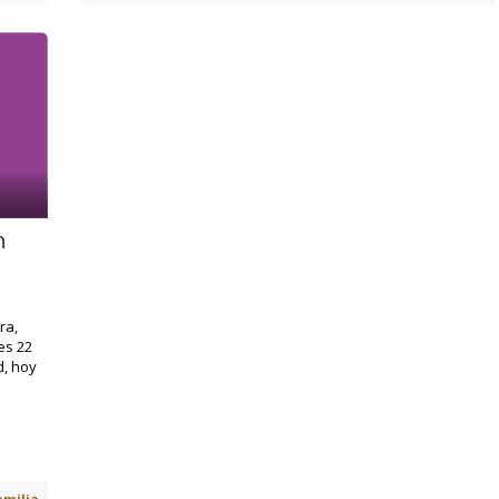
n
ra,
es 22
d, hoy
amilia