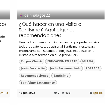
delfinalagos22
dos
¿Qué hacer en una visita al
Santísimo? Aquí algunas
recomendaciones.
rado
n
Una de los momentos más hermosos que podemos vivir
todos los católicos, es asistir al Santísimo, y esto para
encontrarse con su amado, con Jesús expuesto en la
custodia o reservado en el Sagrario. Per...
Corpus Christi
EDUCACIÓN EN LA FE
IGLESIA
Jesús Eucaristía
Jesús Sacramentado
PORTADA
Recomendaciones
Santísimo
Santísimo Sacramento
amilia
18 jun 2022
0
138
Iglesia