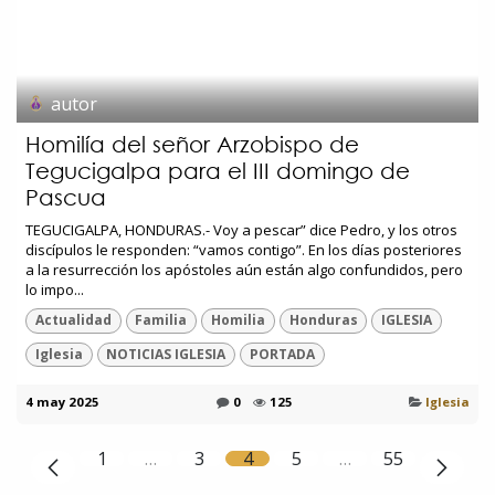
autor
Homilía del señor Arzobispo de
Tegucigalpa para el III domingo de
Pascua
TEGUCIGALPA, HONDURAS.- Voy a pescar” dice Pedro, y los otros
discípulos le responden: “vamos contigo”. En los días posteriores
a la resurrección los apóstoles aún están algo confundidos, pero
lo impo...
Actualidad
Familia
Homilia
Honduras
IGLESIA
Iglesia
NOTICIAS IGLESIA
PORTADA
4 may 2025
0
125
Iglesia
1
…
3
4
5
…
55