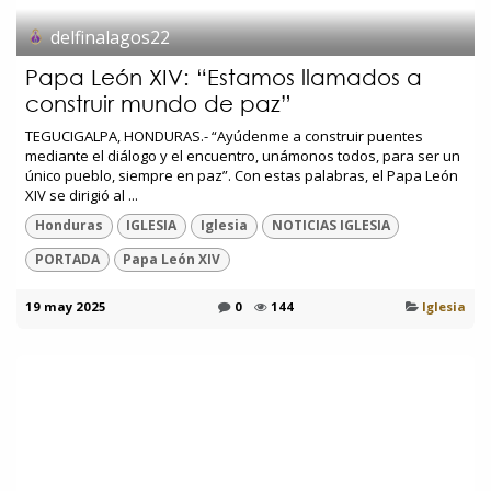
delfinalagos22
Papa León XIV: “Estamos llamados a
construir mundo de paz”
TEGUCIGALPA, HONDURAS.- “Ayúdenme a construir puentes
mediante el diálogo y el encuentro, unámonos todos, para ser un
único pueblo, siempre en paz”. Con estas palabras, el Papa León
XIV se dirigió al ...
Honduras
IGLESIA
Iglesia
NOTICIAS IGLESIA
PORTADA
Papa León XIV
19 may 2025
0
144
Iglesia