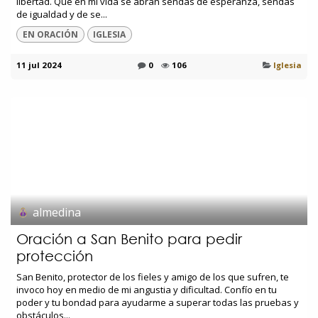
libertad. Que en mi vida se abran sendas de esperanza, sendas
de igualdad y de se...
EN ORACIÓN
IGLESIA
11 jul 2024
0
106
Iglesia
almedina
Oración a San Benito para pedir
protección
San Benito, protector de los fieles y amigo de los que sufren, te
invoco hoy en medio de mi angustia y dificultad. Confío en tu
poder y tu bondad para ayudarme a superar todas las pruebas y
obstáculos...