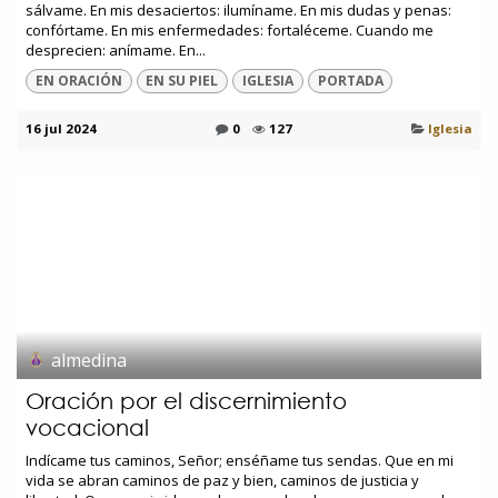
sálvame. En mis desaciertos: ilumíname. En mis dudas y penas:
confórtame. En mis enfermedades: fortaléceme. Cuando me
desprecien: anímame. En...
EN ORACIÓN
EN SU PIEL
IGLESIA
PORTADA
16 jul 2024
0
127
Iglesia
almedina
Oración por el discernimiento
vocacional
Indícame tus caminos, Señor; enséñame tus sendas. Que en mi
vida se abran caminos de paz y bien, caminos de justicia y