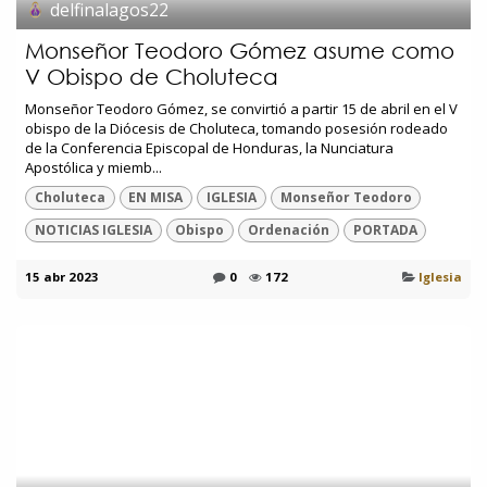
delfinalagos22
Monseñor Teodoro Gómez asume como
V Obispo de Choluteca
Monseñor Teodoro Gómez, se convirtió a partir 15 de abril en el V
obispo de la Diócesis de Choluteca, tomando posesión rodeado
de la Conferencia Episcopal de Honduras, la Nunciatura
Apostólica y miemb...
Choluteca
EN MISA
IGLESIA
Monseñor Teodoro
NOTICIAS IGLESIA
Obispo
Ordenación
PORTADA
15 abr 2023
0
172
Iglesia