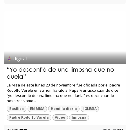
digital
“Yo desconfió de una limosna que no
duela”
La Misa de este lunes 23 de noviembre fue oficiada por el padre
Rodolfo Varela en su homilía citó al Papa Francisco cuando dice
“yo desconfió de una limosna que no duela” es decir cuando
nosotros vamo...
Basílica
EN MISA
Homilía diaria
IGLESIA
Padre Rodolfo Varela
Vídeo
limosna
23 nov 2020
0
113