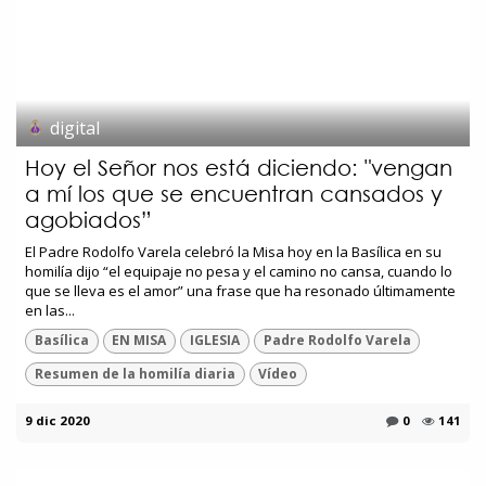
digital
Hoy el Señor nos está diciendo: "vengan
a mí los que se encuentran cansados y
agobiados”
El Padre Rodolfo Varela celebró la Misa hoy en la Basílica en su
homilía dijo “el equipaje no pesa y el camino no cansa, cuando lo
que se lleva es el amor” una frase que ha resonado últimamente
en las...
Basílica
EN MISA
IGLESIA
Padre Rodolfo Varela
Resumen de la homilía diaria
Vídeo
9 dic 2020
0
141