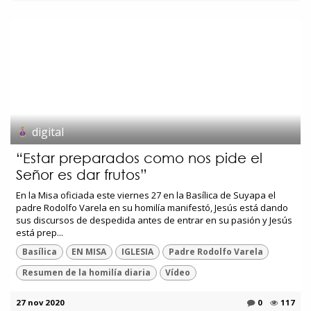
digital
“Estar preparados como nos pide el
Señor es dar frutos”
En la Misa oficiada este viernes 27 en la Basílica de Suyapa el
padre Rodolfo Varela en su homilía manifestó, Jesús está dando
sus discursos de despedida antes de entrar en su pasión y Jesús
está prep...
Basílica
EN MISA
IGLESIA
Padre Rodolfo Varela
Resumen de la homilía diaria
Vídeo
27 nov 2020
0
117