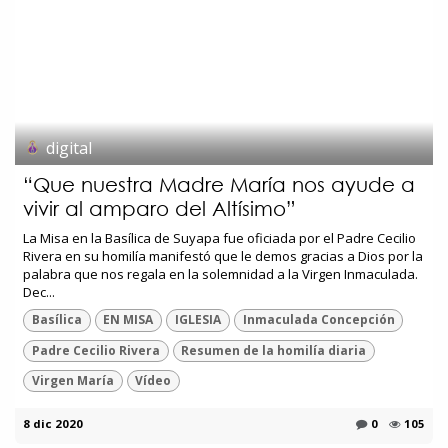
digital
“Que nuestra Madre María nos ayude a
vivir al amparo del Altísimo”
La Misa en la Basílica de Suyapa fue oficiada por el Padre Cecilio
Rivera en su homilía manifestó que le demos gracias a Dios por la
palabra que nos regala en la solemnidad a la Virgen Inmaculada.
Dec...
Basílica
EN MISA
IGLESIA
Inmaculada Concepción
Padre Cecilio Rivera
Resumen de la homilía diaria
Virgen María
Vídeo
8 dic 2020
0
105