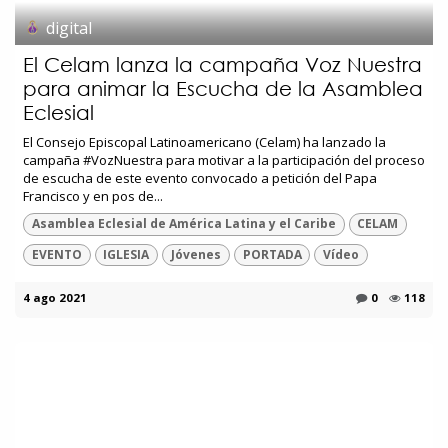
digital
El Celam lanza la campaña Voz Nuestra
para animar la Escucha de la Asamblea
Eclesial
El Consejo Episcopal Latinoamericano (Celam) ha lanzado la
campaña #VozNuestra para motivar a la participación del proceso
de escucha de este evento convocado a petición del Papa
Francisco y en pos de...
Asamblea Eclesial de América Latina y el Caribe
CELAM
EVENTO
IGLESIA
Jóvenes
PORTADA
Vídeo
4 ago 2021
0
118