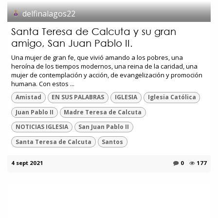
delfinalagos22
Santa Teresa de Calcuta y su gran
amigo, San Juan Pablo II.
Una mujer de gran fe, que vivió amando a los pobres, una
heroína de los tiempos modernos, una reina de la caridad, una
mujer de contemplación y acción, de evangelización y promoción
humana. Con estos ...
Amistad
EN SUS PALABRAS
IGLESIA
Iglesia Católica
Juan Pablo II
Madre Teresa de Calcuta
NOTICIAS IGLESIA
San Juan Pablo II
Santa Teresa de Calcuta
Santos
4 sept 2021
0
177