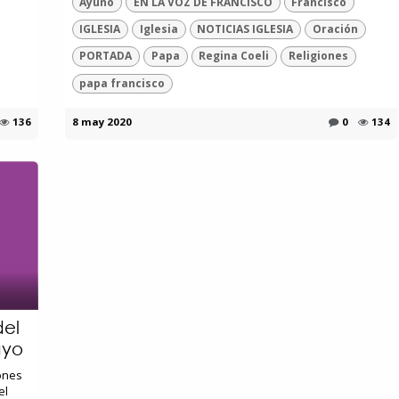
Ayuno
EN LA VOZ DE FRANCISCO
Francisco
IGLESIA
Iglesia
NOTICIAS IGLESIA
Oración
PORTADA
Papa
Regina Coeli
Religiones
papa francisco
136
8 may 2020
0
134
del
ayo
iones
el