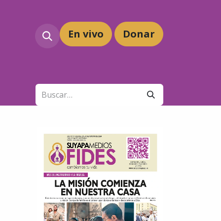
En vivo
Dona
r