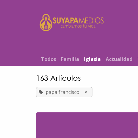
Ir al contenido
Inicio
T​od​​os
Familia
Iglesia
Actualidad
163 Artículos
papa francisco
×