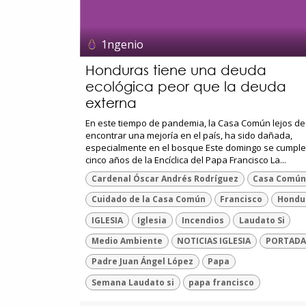
1ngenio
Honduras tiene una deuda
ecológica peor que la deuda
externa
En este tiempo de pandemia, la Casa Común lejos de
encontrar una mejoría en el país, ha sido dañada,
especialmente en el bosque Este domingo se cumpl
cinco años de la Encíclica del Papa Francisco La...
Cardenal Óscar Andrés Rodríguez
Casa Comú
Cuidado de la Casa Común
Francisco
Hondu
IGLESIA
Iglesia
Incendios
Laudato Si
Medio Ambiente
NOTICIAS IGLESIA
PORTADA
Padre Juan Ángel López
Papa
Semana Laudato si
papa francisco