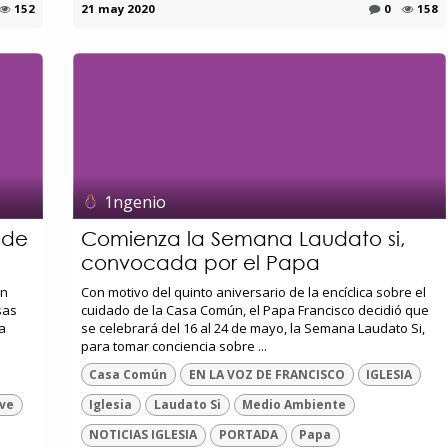
152
21 may 2020
0
158
1ngenio
 de
Comienza la Semana Laudato si,
convocada por el Papa
an
Con motivo del quinto aniversario de la encíclica sobre el
sas
cuidado de la Casa Común, el Papa Francisco decidió que
a
se celebrará del 16 al 24 de mayo, la Semana Laudato Si,
para tomar conciencia sobre ...
Casa Común
EN LA VOZ DE FRANCISCO
IGLESIA
ive
Iglesia
Laudato Si
Medio Ambiente
NOTICIAS IGLESIA
PORTADA
Papa