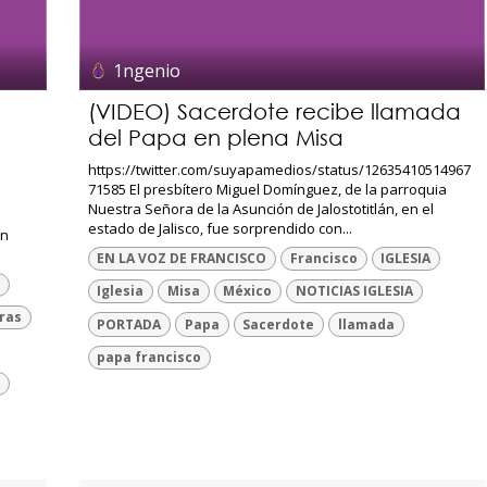
1ngenio
(VIDEO) Sacerdote recibe llamada
del Papa en plena Misa
https://twitter.com/suyapamedios/status/12635410514967
71585 El presbítero Miguel Domínguez, de la parroquia
Nuestra Señora de la Asunción de Jalostotitlán, en el
estado de Jalisco, fue sorprendido con...
en
EN LA VOZ DE FRANCISCO
Francisco
IGLESIA
n
Iglesia
Misa
México
NOTICIAS IGLESIA
ras
PORTADA
Papa
Sacerdote
llamada
papa francisco