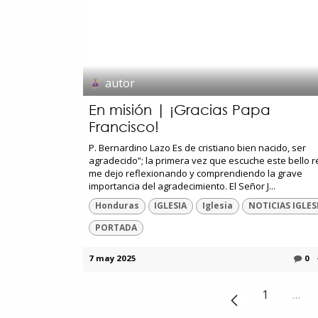
autor
En misión | ¡Gracias Papa
Francisco!
P. Bernardino Lazo Es de cristiano bien nacido, ser
agradecido”; la primera vez que escuche este bello r
me dejo reflexionando y comprendiendo la grave
importancia del agradecimiento. El Señor J...
Honduras
IGLESIA
Iglesia
NOTICIAS IGLES
PORTADA
7 may 2025
0
1
…