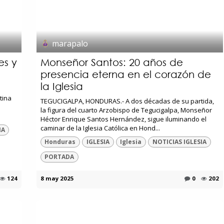
marapalo
es y
Monseñor Santos: 20 años de
presencia eterna en el corazón de
la Iglesia
tina
TEGUCIGALPA, HONDURAS.- A dos décadas de su partida,
la figura del cuarto Arzobispo de Tegucigalpa, Monseñor
Héctor Enrique Santos Hernández, sigue iluminando el
caminar de la Iglesia Católica en Hond...
IA
Honduras
IGLESIA
Iglesia
NOTICIAS IGLESIA
PORTADA
124
8 may 2025
0
202