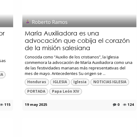
Roberto Ramos
or
María Auxiliadora es una
advocación que cobija el corazón
de la misión salesiana
Conocida como “Auxilio de los cristianos”, la Iglesia
sas
conmemora la advocación de María Auxiliadora como una
de las festividades marianas más representativas del
mes de mayo. Antecedentes Su origen se ...
IA
Honduras
IGLESIA
Iglesia
NOTICIAS IGLESIA
PORTADA
Papa León XIV
115
19 may 2025
0
124