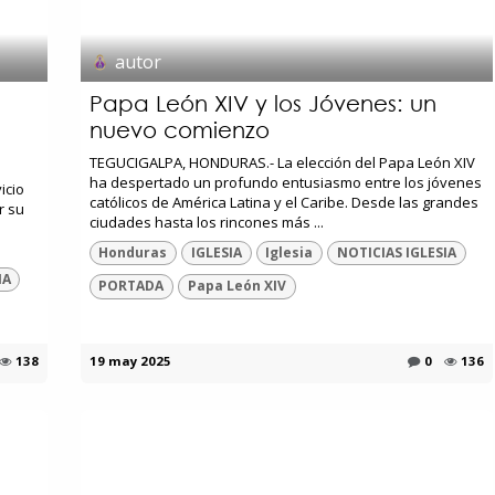
autor
Papa León XIV y los Jóvenes: un
nuevo comienzo
TEGUCIGALPA, HONDURAS.- La elección del Papa León XIV
ha despertado un profundo entusiasmo entre los jóvenes
icio
católicos de América Latina y el Caribe. Desde las grandes
r su
ciudades hasta los rincones más ...
Honduras
IGLESIA
Iglesia
NOTICIAS IGLESIA
IA
PORTADA
Papa León XIV
138
19 may 2025
0
136