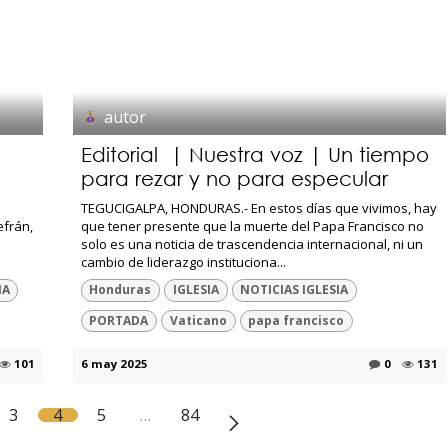
autor
Editorial | Nuestra voz | Un tiempo
para rezar y no para especular
TEGUCIGALPA, HONDURAS.- En estos días que vivimos, hay
efrán,
que tener presente que la muerte del Papa Francisco no
solo es una noticia de trascendencia internacional, ni un
cambio de liderazgo instituciona...
IA
Honduras
IGLESIA
NOTICIAS IGLESIA
PORTADA
Vaticano
papa francisco
101
6 may 2025
0
131
3
4
5
…
84