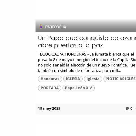
marcoclix
Un Papa que conquista corazon
abre puertas a la paz
TEGUCIGALPA, HONDURAS.- La fumata blanca que el
pasado 8 de mayo emergió del techo de la Capilla Six
no solo señaló la elección de un nuevo Pontífice. Fue
también un símbolo de esperanza para mill...
Honduras
IGLESIA
Iglesia
NOTICIAS IGLES
PORTADA
Papa León XIV
19 may 2025
0