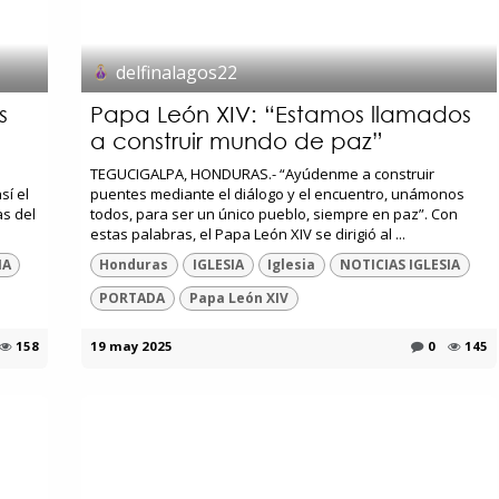
delfinalagos22
s
Papa León XIV: “Estamos llamados
a construir mundo de paz”
TEGUCIGALPA, HONDURAS.- “Ayúdenme a construir
sí el
puentes mediante el diálogo y el encuentro, unámonos
as del
todos, para ser un único pueblo, siempre en paz”. Con
estas palabras, el Papa León XIV se dirigió al ...
IA
Honduras
IGLESIA
Iglesia
NOTICIAS IGLESIA
PORTADA
Papa León XIV
158
19 may 2025
0
145