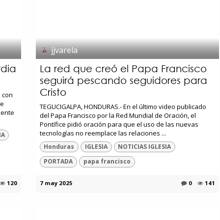
jjvarela
rdia
La red que creó el Papa Francisco
seguirá pescando seguidores para
Cristo
 con
fe
TEGUCIGALPA, HONDURAS.- En el último video publicado
sente
del Papa Francisco por la Red Mundial de Oración, el
Pontífice pidió oración para que el uso de las nuevas
tecnologías no reemplace las relaciones ...
IA
Honduras
IGLESIA
NOTICIAS IGLESIA
PORTADA
papa francisco
120
7 may 2025
0
141