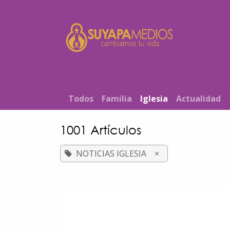
Ir al contenido
Inicio
T​od​​os
Familia
Iglesia
Actualidad
1001 Artículos
NOTICIAS IGLESIA
×