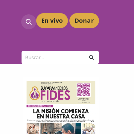
En vivo
Dona
r