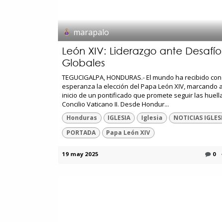
marapalo
León XIV: Liderazgo ante Desafío
Globales
TEGUCIGALPA, HONDURAS.- El mundo ha recibido con
esperanza la elección del Papa León XIV, marcando a
inicio de un pontificado que promete seguir las huell
Concilio Vaticano II. Desde Hondur...
Honduras
IGLESIA
Iglesia
NOTICIAS IGLES
PORTADA
Papa León XIV
19 may 2025
0