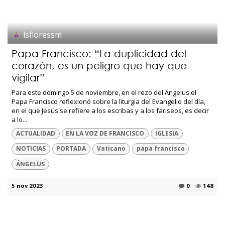
lsfloressm
Papa Francisco: “La duplicidad del
corazón, es un peligro que hay que
vigilar”
Para este domingo 5 de noviembre, en el rezo del Ángelus el
Papa Francisco reflexionó sobre la liturgia del Evangelio del día,
en el que Jesús se refiere a los escribas y a los fariseos, es decir
a lo...
ACTUALIDAD
EN LA VOZ DE FRANCISCO
IGLESIA
NOTICIAS
PORTADA
Vaticano
papa francisco
ÁNGELUS
5 nov 2023
0
148