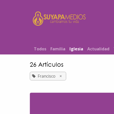
Ir al contenido
Inicio
T​od​​os
Familia
Iglesia
Actualidad
26 Artículos
Francisco
×