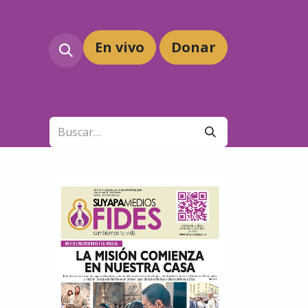
En vivo
Dona
r