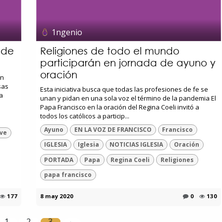
1ngenio
 de
Religiones de todo el mundo
participarán en jornada de ayuno y
oración
an
sas
Esta iniciativa busca que todas las profesiones de fe se
a
unan y pidan en una sola voz el término de la pandemia El
Papa Francisco en la oración del Regina Coeli invitó a
todos los católicos a particip...
Ayuno
EN LA VOZ DE FRANCISCO
Francisco
ive
IGLESIA
Iglesia
NOTICIAS IGLESIA
Oración
PORTADA
Papa
Regina Coeli
Religiones
papa francisco
177
8 may 2020
0
130
1
2
3