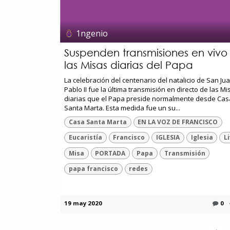
1ngenio
Suspenden transmisiones en vivo
las Misas diarias del Papa
La celebración del centenario del natalicio de San Ju
Pablo II fue la última transmisión en directo de las Mi
diarias que el Papa preside normalmente desde Cas
Santa Marta. Esta medida fue un su...
Casa Santa Marta
EN LA VOZ DE FRANCISCO
Eucaristía
Francisco
IGLESIA
Iglesia
L
Misa
PORTADA
Papa
Transmisión
papa francisco
redes
19 may 2020
0