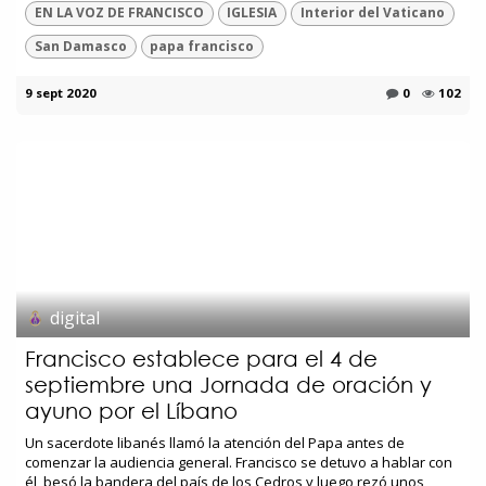
EN LA VOZ DE FRANCISCO
IGLESIA
Interior del Vaticano
San Damasco
papa francisco
9 sept 2020
0
102
digital
Francisco establece para el 4 de
septiembre una Jornada de oración y
ayuno por el Líbano
Un sacerdote libanés llamó la atención del Papa antes de
comenzar la audiencia general. Francisco se detuvo a hablar con
él, besó la bandera del país de los Cedros y luego rezó unos