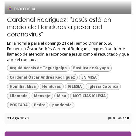
marcoclix
Cardenal Rodríguez: "Jesús está en
medio de Honduras a pesar del
coronavirus"
En la homilia para el domingo 21 del Tiempo Ordinario, Su
Eminencia Óscar Andrés Cardenal Rodríguez, expresó un fuerte
llamado de atención a reconocer a Jesús como el resucitado y que
abre el camino a...
Arquidiócesis de Tegucigalpa
Basílica de Suyapa
Cardenal Óscar Andrés Rodríguez
EN MISA
Homilía. Misa
Honduras
IGLESIA
Iglesia Católica
Lllamado
Mensaje
Misa
NOTICIAS IGLESIA
PORTADA
Pedro
pandemia
23 ago 2020
0
118