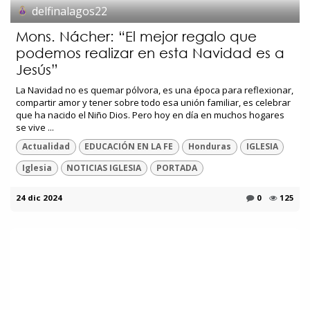
delfinalagos22
Mons. Nácher: “El mejor regalo que
podemos realizar en esta Navidad es a
Jesús”
La Navidad no es quemar pólvora, es una época para reflexionar,
compartir amor y tener sobre todo esa unión familiar, es celebrar
que ha nacido el Niño Dios. Pero hoy en día en muchos hogares
se vive ...
Actualidad
EDUCACIÓN EN LA FE
Honduras
IGLESIA
Iglesia
NOTICIAS IGLESIA
PORTADA
24 dic 2024
0
125