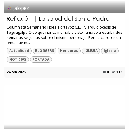
jalopez
Reflexión | La salud del Santo Padre
Columnista Semanario Fides, Portavoz C.E.H y arquidiócesis de
Tegucigalpa Creo que nunca me había visto llamado a escribir dos
semanas seguidas sobre el mismo personaje. Pero, aclaro, es un
tema que m...
Actualidad
BLOGGERS
Honduras
IGLESIA
Iglesia
NOTICIAS
PORTADA
24 feb 2025
0
133