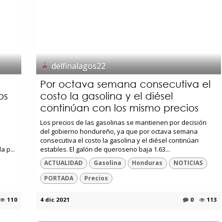
delfinalagos22
Por octava semana consecutiva el
os
costo la gasolina y el diésel
continúan con los mismo precios
Los precios de las gasolinas se mantienen por decisión
del gobierno hondureño, ya que por octava semana
consecutiva el costo la gasolina y el diésel continúan
 p...
estables. El galón de queroseno baja 1.63...
ACTUALIDAD
Gasolina
Honduras
NOTICIAS
PORTADA
Precios
110
4 dic 2021
0
113