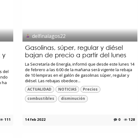
delfinalagos22
Gasolinas, súper, regular y diésel
 y
bajan de precio a partir del lunes
La Secretaría de Energía, informó que desde este lunes 14
de febrero a las 6:00 de la mañana será vigente la rebaja
s del
de 10 lempiras en el galón de gasolinas súper, regular y
ando
diésel. Las rebajas obedece...
n ha
ACTUALIDAD
NOTICIAS
Precios
combustibles
disminución
111
14 feb 2022
0
128