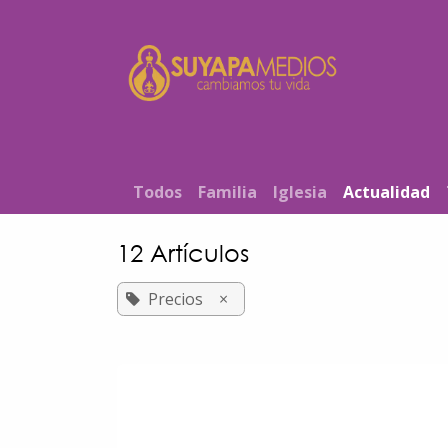
Ir al contenido
Inicio
T​od​​os
Familia
Iglesia
Actualidad
12 Artículos
Precios
×