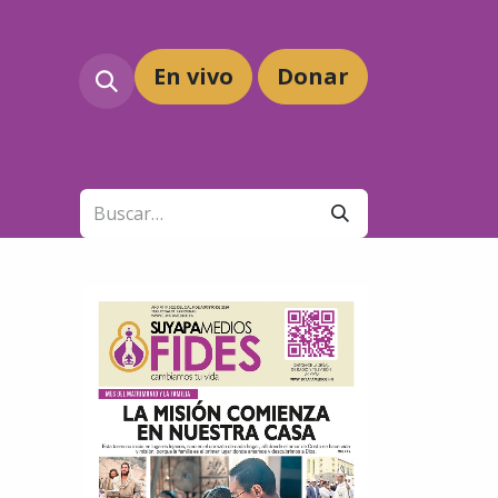
En vivo
Dona
r