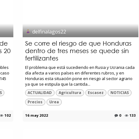
delfinalagos22
 de
Se corre el riesgo de que Honduras
s 20
dentro de tres meses se quede sin
fertilizantes
ibles
El problema que está sucediendo en Rusia y Ucrania cada
l caso
día afecta a varios países en diferentes rubros, y en
 145
Honduras esta situación pone en riesgo al sector agrario
ya que se estipula que la cantida...
S
ACTUALIDAD
Agricultura
Escasez
NOTICIAS
Precios
Urea
102
16 may 2022
0
133