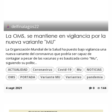
delfinalagos22
La OMS, se mantiene en vigilancia por la
nueva variante "MU"
La Organización Mundial de la Salud ha puesto bajo vigilancia una
nueva variante del coronavirus que podría ser capaz de
contagiar a pesar de las vacunas y es bautizada como "Mu",
siguiendo su polític...
ACTUALIDAD
Coronavirus
Covid-19
Mu
NOTICIAS
OMS
PORTADA
Variante MU
Variantes
pandemia
4 sept 2021
0
144