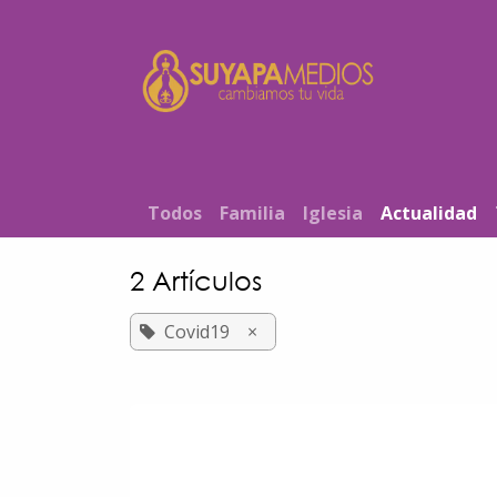
Ir al contenido
Inicio
T​od​​os
Familia
Iglesia
Actualidad
2 Artículos
Covid19
×