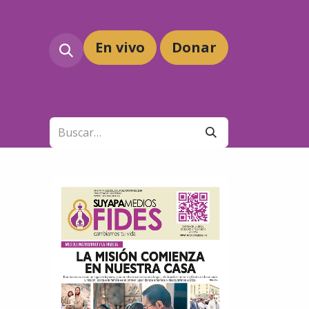
En vivo
Dona
r