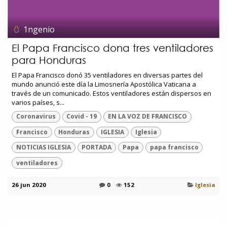
1ngenio
El Papa Francisco dona tres ventiladores
para Honduras
El Papa Francisco donó 35 ventiladores en diversas partes del
mundo anunció este día la Limosnería Apostólica Vaticana a
través de un comunicado. Estos ventiladores están dispersos en
varios países, s...
Coronavirus
Covid - 19
EN LA VOZ DE FRANCISCO
Francisco
Honduras
IGLESIA
Iglesia
NOTICIAS IGLESIA
PORTADA
Papa
papa francisco
ventiladores
26 jun 2020
0
152
Iglesia