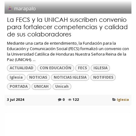
marapalo
La FECS y la UNICAH suscriben convenio
para fortalecer competencias y calidad
de sus colaboradores
Mediante una carta de entendimiento, la Fundación para la
Educación y Comunicación Social (FECS) formalizó un convenio con
la Universidad Católica de Honduras Nuestra Señora Reina de la
Paz (UNICAH). ...
ACTUALIDAD
CON EDUCACIÓN
FECS
IGLESIA
Iglesia
NOTICIAS
NOTICIAS IGLESIA
NOTIFIDES
PORTADA
UNICAH
Unicah
3 jul 2024
0
122
Iglesia