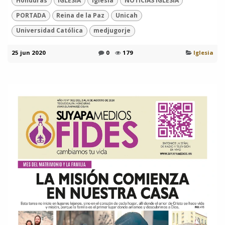
Honduras
IGLESIA
Iglesia
NOTICIAS IGLESIA
PORTADA
Reina de la Paz
Unicah
Universidad Católica
medjugorje
25 jun 2020
0
179
Iglesia