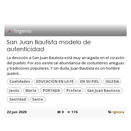
1ngenio
San Juan Bautista modelo de
autenticidad
La devoción a San Juan Bautista está muy arraigada en el corazón
del pueblo. Por eso existe tal abundancia de costumbres antiguas
y tradiciones populares. Y sin duda, Juan Bautista es un hombre
autént...
Cualidades
EDUCACIÓN EN LA FE
EN SU PIEL
IGLESIA
Jesús
María
PORTADA
Profeta
San Juan Bautista
Santidad
Santo
22 jun 2020
0
174
Iglesia