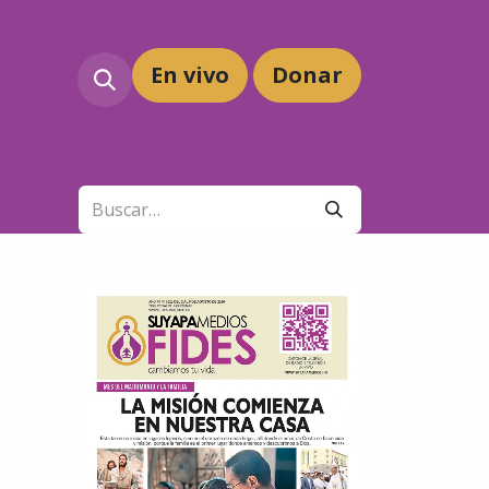
En vivo
Dona
r