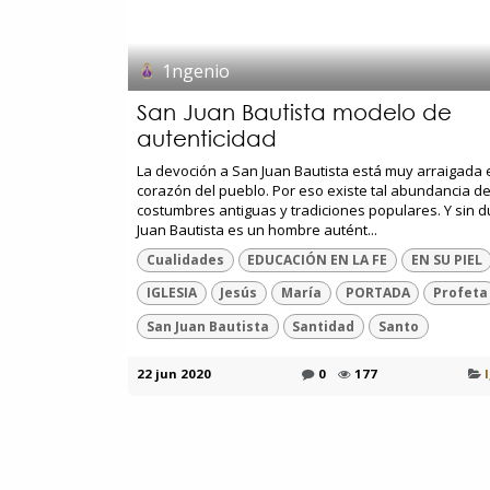
1ngenio
San Juan Bautista modelo de
autenticidad
La devoción a San Juan Bautista está muy arraigada 
corazón del pueblo. Por eso existe tal abundancia d
costumbres antiguas y tradiciones populares. Y sin d
Juan Bautista es un hombre autént...
Cualidades
EDUCACIÓN EN LA FE
EN SU PIEL
IGLESIA
Jesús
María
PORTADA
Profeta
San Juan Bautista
Santidad
Santo
22 jun 2020
0
177