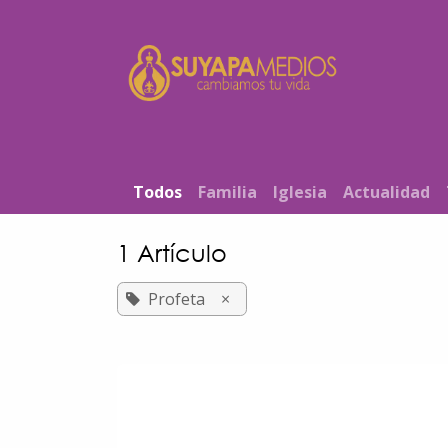
Ir al contenido
Inicio
T​od​​os
Familia
Iglesia
Actualidad
1 Artículo
Profeta
×