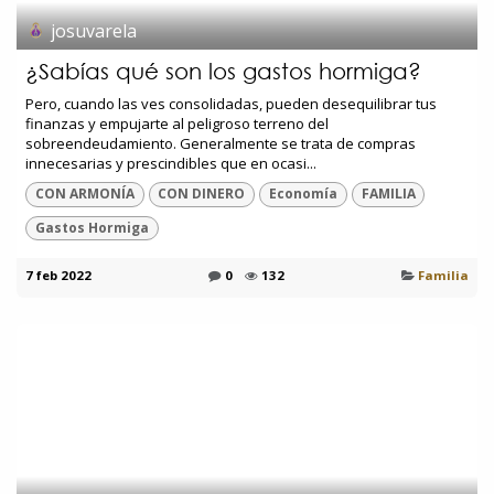
josuvarela
¿Sabías qué son los gastos hormiga?
Pero, cuando las ves consolidadas, pueden desequilibrar tus
finanzas y empujarte al peligroso terreno del
sobreendeudamiento. Generalmente se trata de compras
innecesarias y prescindibles que en ocasi...
CON ARMONÍA
CON DINERO
Economía
FAMILIA
Gastos Hormiga
7 feb 2022
0
132
Familia