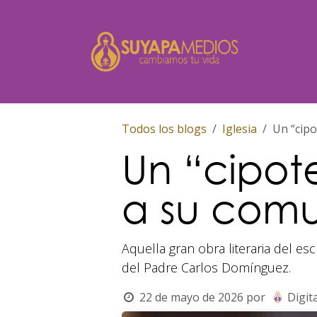
Ir al contenido
Inicio
Todos los blogs
Iglesia
Un “cipo
Un “cipote
a su com
Aquella gran obra literaria del e
del Padre Carlos Domínguez.
22 de mayo de 2026
por
Digita