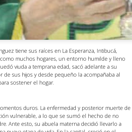
nguez tiene sus raíces en La Esperanza, Intibucá,
, como muchos hogares, un entorno humilde y lleno
 quedó viuda a temprana edad, sacó adelante a su
or de sus hijos y desde pequeño la acompañaba al
ara sostener el hogar.
momentos duros. La enfermedad y posterior muerte de
ción vulnerable, a lo que se sumó el hecho de no
e. Ante esto, su abuela materna decidió llevarlo a
 nueva etapa de vida. En la capital, creció en el