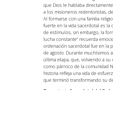
que Dios le hablaba directamente.
a los misioneros redentoristas, de
Al formarse con una familia religi
fuerte en la vida sacerdotal es l
de estímulos, sin embargo, la for
lucha constante” recuerda emocio
ordenación sacerdotal fue en la 
de agosto. Durante muchísimos año
última etapa, que, volviendo a su c
como párroco de la comunidad Nu
historia refleja una vida de esfu
que terminó transformando su de
© 2026 Suyapa Medios. Todos los derechos 
Trayectoria Sacerdotal del Pad
En Costa Rica inició su camino co
con alegría y esperanza la vocació