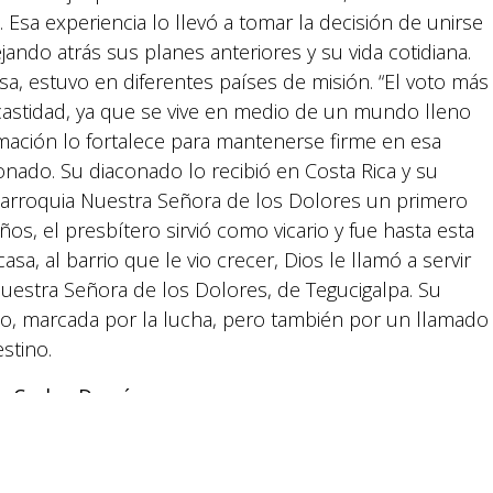
 Esa experiencia lo llevó a tomar la decisión de unirse
Suyapa Medios, es una multiplataforma de
jando atrás sus planes anteriores y su vida cotidiana.
comunicación católica en Honduras,
promovida por la Fundación para la Educación
osa, estuvo en diferentes países de misión. “El voto más
y la Comunicación Social.
a castidad, ya que se vive en medio de un mundo lleno
mación lo fortalece para mantenerse firme en esa
nado. Su diaconado lo recibió en Costa Rica y su
Política y privacidad
parroquia Nuestra Señora de los Dolores un primero
s, el presbítero sirvió como vicario y fue hasta esta
asa, al barrio que le vio crecer, Dios le llamó a servir
estra Señora de los Dolores, de Tegucigalpa. Su
erzo, marcada por la lucha, pero también por un llamado
stino.
reservados.
re Carlos Domínguez
mo sacerdote. Lleva 38 años de ministerio, viviendo
n que eligió. Ha realizado misiones en Nicaragua y El