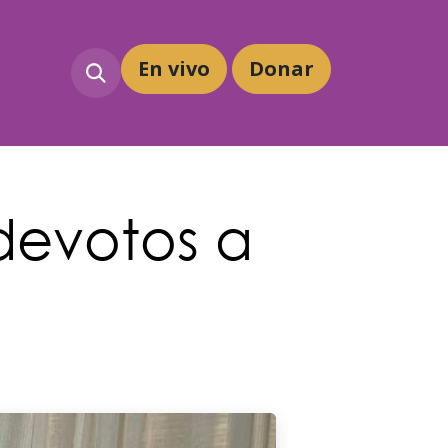
En vivo
Dona
r
 devotos a