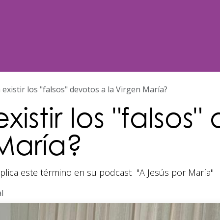
Noticias
Nosotros
Programación
existir los "falsos" devotos a la Virgen María?
istir los "falsos"
 María?
lica este término en su podcast "A Jesús por María"
l