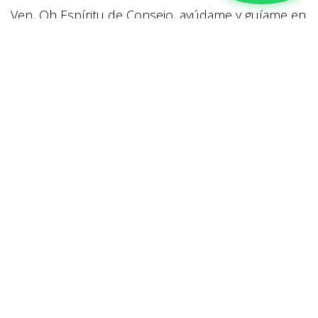
Ven, Oh Espíritu de Consejo, ayúdame y guíame en
todos mis caminos para que siempre haga tu Santa
Voluntad. Inclina mi corazón a aquello que es
bueno, apártame de todo lo que es malo y
dirígeme por el sendero recto de tus
Mandamientos a la meta de la vida eterna que yo
anhelo. Amén.
Padre Nuestro, Avemaría y Gloria al Padre…
DÍA 8 EL DON DE SABIDURÍA
Dobla la voluntad y el corazón obstinado, funde lo
que está helado, calienta lo que está frío. ¡Guía los