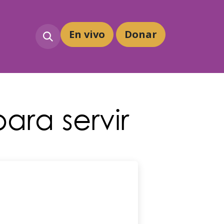
En vivo
Dona
r
ara servir