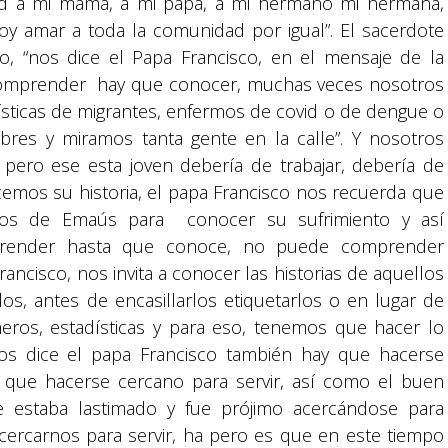
ad a mi mamá, a mi papá, a mi hermano mi hermana,
 voy amar a toda la comunidad por igual”. El sacerdote
, “nos dice el Papa Francisco, en el mensaje de la
comprender hay que conocer, muchas veces nosotros
sticas de migrantes, enfermos de covid o de dengue o
bres y miramos tanta gente en la calle”. Y nosotros
ero ese esta joven debería de trabajar, debería de
emos su historia, el papa Francisco nos recuerda que
ulos de Emaús para conocer su sufrimiento y así
render hasta que conoce, no puede comprender
ancisco, nos invita a conocer las historias de aquellos
os, antes de encasillarlos etiquetarlos o en lugar de
eros, estadísticas y para eso, tenemos que hacer lo
Nos dice el papa Francisco también hay que hacerse
ay que hacerse cercano para servir, así como el buen
Suyapa Medios, es una multiplataforma de
e estaba lastimado y fue prójimo acercándose para
comunicación católica en Honduras,
promovida por la Fundación para la Educación
cercarnos para servir, ha pero es que en este tiempo