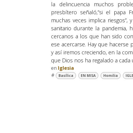
la delincuencia muchos probl
presbítero señaló,”si el papa F
muchas veces implica riesgos”, 
sanitario durante la pandemia, h
cercanos a los que han sido con
ese acercarse. Hay que hacerse 
y así iremos creciendo, en la co
que Dios nos ha regalado a cada
en
Iglesia
© 2026 Suyapa Medios. Todos los derechos 
#
Basílica
EN MISA
Homilia
IGL