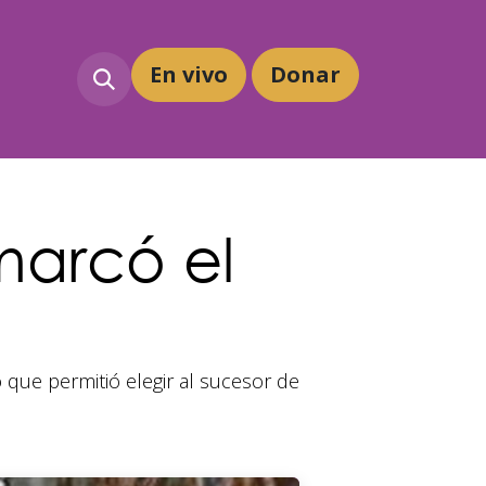
En vivo
Dona
r
marcó el
 que permitió elegir al sucesor de