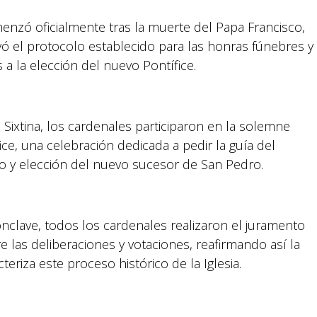
zó oficialmente tras la muerte del Papa Francisco,
vó el protocolo establecido para las honras fúnebres y
s a la elección del nuevo Pontífice.
Suyapa Medios, es una multiplataforma de
comunicación católica en Honduras,
promovida por la Fundación para la Educación
 Sixtina, los cardenales participaron en la solemne
y la Comunicación Social.
e, una celebración dedicada a pedir la guía del
to y elección del nuevo sucesor de San Pedro.
Política y privacidad
clave, todos los cardenales realizaron el juramento
 las deliberaciones y votaciones, reafirmando así la
eriza este proceso histórico de la Iglesia.
reservados.