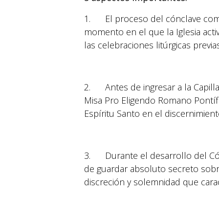
1. El proceso del cónclave comen
momento en el que la Iglesia acti
las celebraciones litúrgicas previa
2. Antes de ingresar a la Capilla
Misa Pro Eligendo Romano Pontífic
Espíritu Santo en el discernimien
3. Durante el desarrollo del Cón
de guardar absoluto secreto sobre
discreción y solemnidad que caract
© 2026 Suyapa Medios. Todos los derechos 