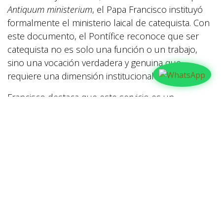
Antiquum ministerium
, el Papa Francisco instituyó
formalmente el ministerio laical de catequista. Con
este documento, el Pontífice reconoce que ser
catequista no es solo una función o un trabajo,
sino una vocación verdadera y genuina que
requiere una dimensión institucional en la Iglesia.
Francisco destaca que este servicio es un
"ministerio de la palabra" que nace del Bautismo y
que, en el mundo actual marcado por la
indiferencia, representa el "primer anuncio" que
toca el corazón de quienes buscan a Cristo. Al
elevarlo a ministerio, la Iglesia subraya la identidad
del laico como colaborador directo y necesario en
la misión evangelizadora, evitando su clericalización
y valorando su presencia secular en la sociedad.