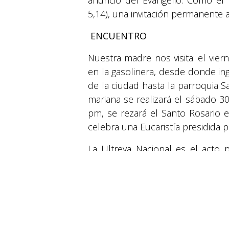
5,14), una invitación permanente 
ENCUENTRO
Nuestra madre nos visita: el vier
en la gasolinera, desde donde ing
de la ciudad hasta la parroquia 
mariana se realizará el sábado 3
pm, se rezará el Santo Rosario 
celebra una Eucaristía presidida
© 2026 Suyapa Medios. Todos los derechos 
La Ultreya Nacional es el acto 
Estadio Municipal de Tela “Alfre
hermanos, testimonios, con charla
en
Iglesia