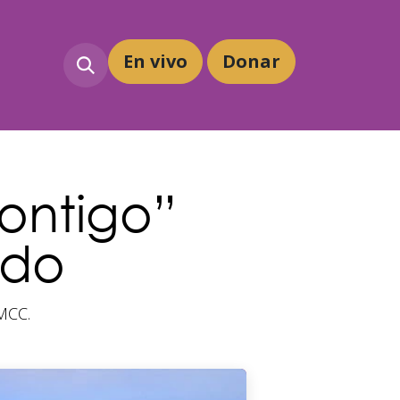
En vivo
Dona
r
contigo”
ndo
 MCC.