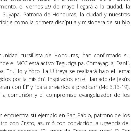
iento, el viernes 29 de mayo llegará a la ciudad, la
 Suyapa, Patrona de Honduras, la ciudad y nuestras
birle como la primera discípula y misionera de su hijo
munidad cursillista de Honduras, han confirmado su
onde el MCC está activo: Tegucigalpa, Comayagua, Danlí,
a, Trujillo y Yoro. La Ultreya se realizará bajo el lema:
idos por la misión”. Inspirados en el llamado de Jesús
ran con Él” y “para enviarlos a predicar” (Mc 3,13-19),
r la comunión y el compromiso evangelizador de los
ón encuentra su ejemplo en San Pablo, patrono de los
entro con Cristo, asumió con convicción la urgencia del
mismo expresó: “El amor de Cristo nos urge” (2 Cor