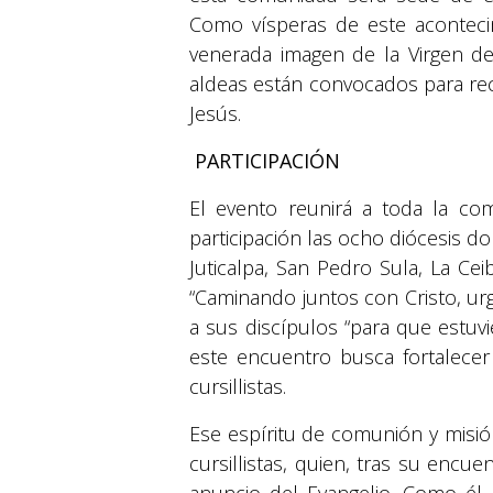
Como vísperas de este acontecim
venerada imagen de la Virgen de
aldeas están convocados para reci
Jesús.
PARTICIPACIÓN
El evento reunirá a toda la co
participación las ocho diócesis d
Juticalpa, San Pedro Sula, La Ceib
“Caminando juntos con Cristo, urg
a sus discípulos “para que estuvie
este encuentro busca fortalece
cursillistas.
Ese espíritu de comunión y misi
cursillistas, quien, tras su encu
anuncio del Evangelio. Como él 