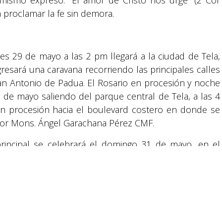
a proclamar la fe sin demora.
Suyapa Medios, es una multiplataforma de
comunicación católica en Honduras,
promovida por la Fundación para la Educación
nes 29 de mayo a las 2 pm llegará a la ciudad de Tela,
y la Comunicación Social.
resará una caravana recorriendo las principales calles
San Antonio de Padua. El Rosario en procesión y noche
0 de mayo saliendo del parque central de Tela, a las 4
Política y privacidad
en procesión hacia el boulevard costero en donde se
 por Mons. Ángel Garachana Pérez CMF.
reservados.
principal se celebrará el domingo 31 de mayo, en el
do León Gómez”, una jornada especial de encuentro de
s y animación, que culminará con la Eucaristía.