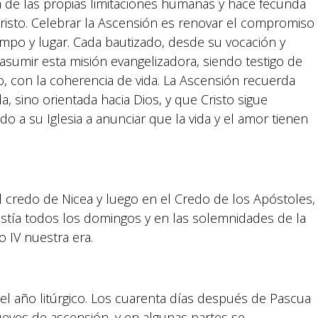
lá de las propias limitaciones humanas y hace fecunda
risto. Celebrar la Ascensión es renovar el compromiso
iempo y lugar. Cada bautizado, desde su vocación y
 asumir esta misión evangelizadora, siendo testigo de
do, con la coherencia de vida. La Ascensión recuerda
, sino orientada hacia Dios, y que Cristo sigue
o a su Iglesia a anunciar que la vida y el amor tienen
 credo de Nicea y luego en el Credo de los Apóstoles,
istía todos los domingos y en las solemnidades de la
lo IV nuestra era.
Suyapa Medios, es una multiplataforma de
comunicación católica en Honduras,
del año litúrgico. Los cuarenta días después de Pascua
promovida por la Fundación para la Educación
ueves de ascensión, y en algunas partes se