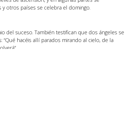
y la Comunicación Social.
y otros países se celebra el domingo.
Política y privacidad
io del suceso. También testifican que dos ángeles se
: “Qué hacéis allí parados mirando al cielo, de la
reservados.
olverá”
a luna llena después del equinoccio de primavera el
 fija. 40 días después se conmemora la Ascensión de
 movibles.