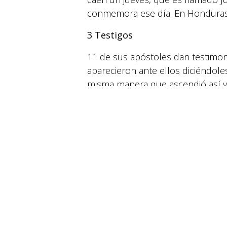
conmemora ese día. En Honduras 
3 Testigos
11 de sus apóstoles dan testimon
aparecieron ante ellos diciéndoles
© 2026 Suyapa Medios. Todos los derechos 
misma manera que ascendió así v
La ascensión es una fiesta móvil
La Pascua se celebra en la primer
21 de marzo, que no es una fecha
Jesús, por ello ambas son fiestas
en
Iglesia