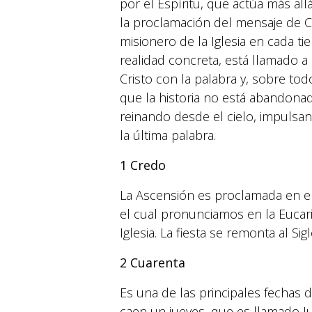
por el Espíritu, que actúa más al
la proclamación del mensaje de C
misionero de la Iglesia en cada t
realidad concreta, está llamado a
Cristo con la palabra y, sobre to
que la historia no está abandonada
reinando desde el cielo, impulsand
la última palabra.
1 Credo
La Ascensión es proclamada en el
el cual pronunciamos en la Eucar
Iglesia. La fiesta se remonta al Sig
2
Cuarenta
Es una de las principales fechas 
caen un jueves, que es llamado J