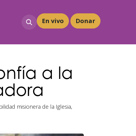
En vivo
Dona
r
nfía a la
zadora
lidad misionera de la Iglesia,