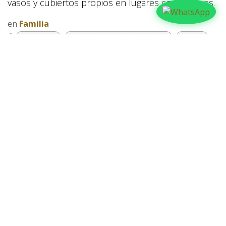
vasos y cubiertos propios en lugares compartidos.
en
Familia
#
CON SALUD
Día Mundial De la Tuberculosis
Europa
FAMILIA
Familia
Notre Dame
OMS
Salud
WHO
COMPARTIR
NUESTROS BLOGS
Familia
Iglesia
Actualidad
Testimonios