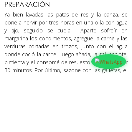
PREPARACIÓN
Ya bien lavadas las patas de res y la panza, se
pone a hervir por tres horas en una olla con agua
y ajo, seguido se cuela. Aparte sofreír en
margarina los condimentos, agregue la carne y las
verduras cortadas en trozos, junto con el agua
donde coció la carne. Luego añada, la sal, achiote,
pimienta y el consomé de res, esto que hierva por
30 minutos. Por último, sazone con las galletas, el
cilantro y el azúcar.
en
Familia
#
CON SABOR
Delicias hondureñas
FAMILIA
Hondureñas
Sopas
COMPARTIR